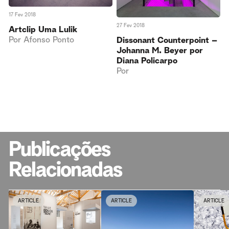
17 Fev 2018
27 Fev 2018
Artclip Uma Lulik
Por
Afonso Ponto
Dissonant Counterpoint –
Johanna M. Beyer por
Diana Policarpo
Por
Publicações
Relacionadas
ARTICLE
ARTICLE
ARTICLE