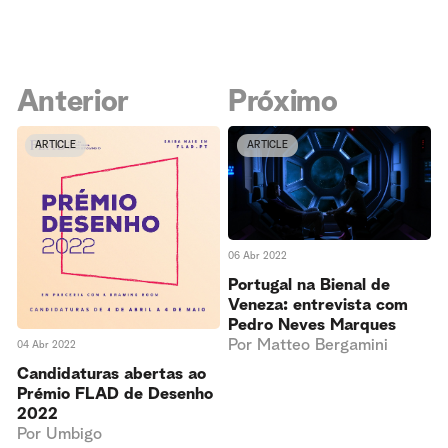
Anterior
Próximo
ARTICLE
ARTICLE
06 Abr 2022
Portugal na Bienal de
Veneza: entrevista com
Pedro Neves Marques
Por
Matteo Bergamini
04 Abr 2022
Candidaturas abertas ao
Prémio FLAD de Desenho
2022
Por
Umbigo