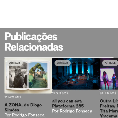
Publicações
Relacionadas
ARTICLE
ARTICLE
ARTICLE
27 OUT 2022
28 JUN 2022
22 NOV 2022
all you can eat,
Outra Lí
A ZONA, de Diogo
Plataforma 285
Freitas,
Simões
Por
Rodrigo Fonseca
Tita Mar
Por
Rodrigo Fonseca
Yracema