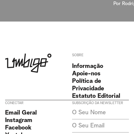
Por
Rodr
SOBRE
Informação
Apoie-nos
Política de
Privacidade
Estatuto Editorial
CONECTAR
SUBSCRIÇÃO DA NEWSLETTER
Aceito receber newsletters da
Email Geral
Revista Umbigo e aceito a
política de privacidade. Não
Instagram
recolhemos ou armazenamos
Facebook
dados pessoais sem o seu
consentimento.
Política de