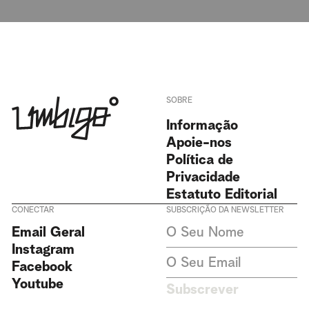
SOBRE
Informação
Apoie-nos
Política de
Privacidade
Estatuto Editorial
CONECTAR
SUBSCRIÇÃO DA NEWSLETTER
Aceito receber newsletters da
Email Geral
Revista Umbigo e aceito a
política de privacidade. Não
Instagram
recolhemos ou armazenamos
Facebook
dados pessoais sem o seu
consentimento.
Política de
Youtube
Subscrever
Privacidade
Este site é protegido pelo