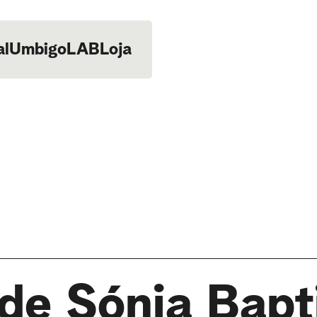
al
UmbigoLAB
Loja
de Sónia Bapt