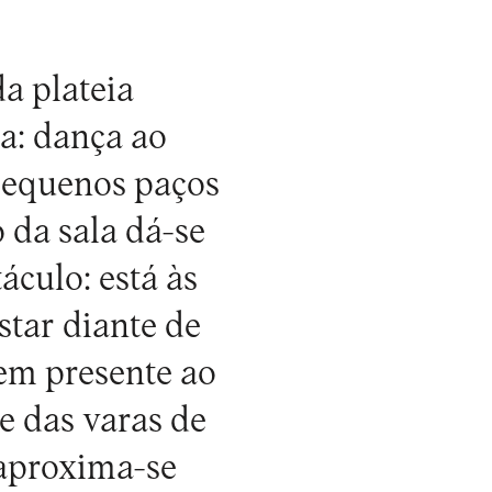
a plateia
a: dança ao
pequenos paços
da sala dá-se
áculo: está às
tar diante de
em presente ao
e das varas de
 aproxima-se