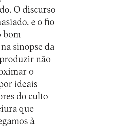
do. O discurso
siado, e o fio
do bom
 na sinopse da
 produzir não
oximar o
por ideais
res do culto
eiura que
hegamos à