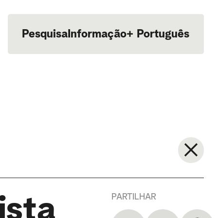
Pesquisa
Informação
+
Português
English
PARTILHAR
ista