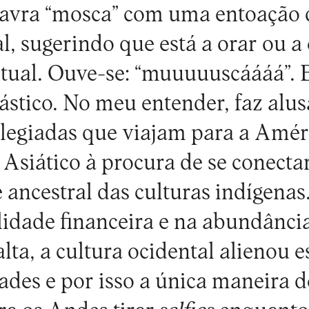
avra “mosca” com uma entoação d
al, sugerindo que está a orar ou 
itual. Ouve-se: “muuuuuscáááá”.
cástico. No meu entender, faz alu
ilegiadas que viajam para a Amér
 Asiático à procura de se conect
e ancestral das culturas indígena
lidade financeira e na abundânci
alta, a cultura ocidental alienou 
ades e por isso a única maneira d