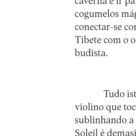
caverna é ir p
cogumelos mági
conectar-se co
Tibete com o o
budista.
Tudo is
violino que to
sublinhando a
Soleil é demas