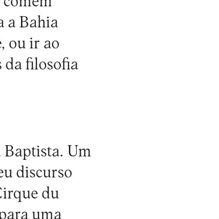
o comem
a a Bahia
 ou ir ao
da filosofia
a Baptista. Um
eu discurso
Cirque du
o para uma