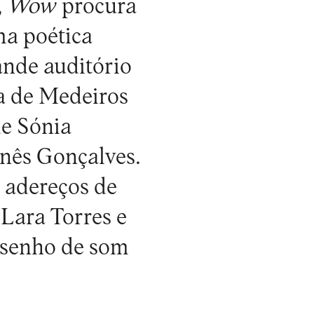
,
Wow
procura
ma poética
ande auditório
ya de Medeiros
de Sónia
Inês Gonçalves.
 adereços de
Lara Torres e
esenho de som