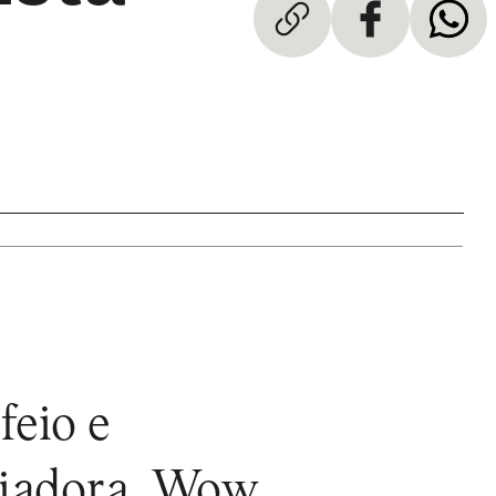
feio e
riadora, Wow