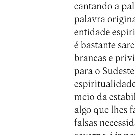
cantando a pal
palavra origin
entidade espir
é bastante sar
brancas e priv
para o Sudeste
espiritualidad
meio da estabi
algo que lhes f
falsas necessid