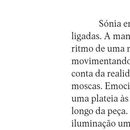
Sónia e
ligadas. A man
ritmo de uma m
movimentando 
conta da realid
moscas. Emocio
uma plateia à
longo da peça.
iluminação um