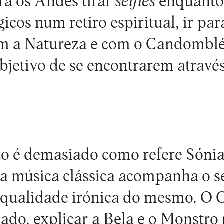
ara os Andes tirar
selfies
enquant
cos num retiro espiritual, ir par
m a Natureza e com o Candomblé,
bjetivo de se encontrarem através 
to é demasiado como refere Sóni
ca música clássica acompanha o s
 qualidade irónica do mesmo. O 
iado, explicar a Bela e o Monstr