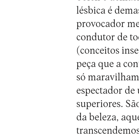
lésbica é dema
provocador men
condutor de to
(conceitos ins
peça que a con
só maravilham
espectador de 
superiores. Sã
da beleza, aqu
transcendemos