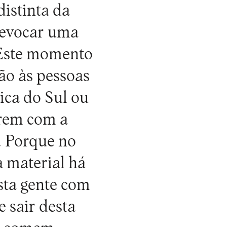
istinta da
a evocar uma
 Este momento
são às pessoas
ica do Sul ou
arem com a
s. Porque no
a material há
esta gente com
e sair desta