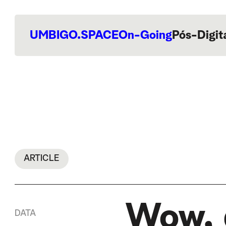
UMBIGO.SPACE
On-Going
Pós-Digit
ARTICLE
Wow, 
DATA