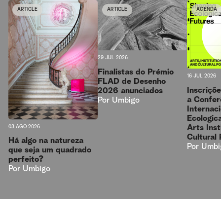
ARTICLE
ARTICLE
AGENDA
29 JUL 2026
Finalistas do Prémio
16 JUL 2026
FLAD de Desenho
Inscriçõ
2026 anunciados
a Confer
Por
Umbigo
Internac
Ecologica
Arts Inst
03 AGO 2026
Cultural 
Há algo na natureza
Por
Umbi
que seja um quadrado
perfeito?
Por
Umbigo