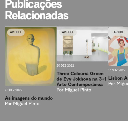
Publicações
Relacionadas
ARTICLE
ARTICLE
ARTICLE
20 DEZ 2022
17 NOV 2022
Three Colours: Green
Lisbon 
de Evy Jokhova na 3+1
Por
Migue
Arte Contemporânea
Por
Miguel Pinto
23 DEZ 2022
As imagens do mundo
Por
Miguel Pinto