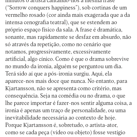
minutos o artista cantando-nos a mesma frase
(“Sorrow conquers happiness”), sob cortinas de um
vermelho rosado (cor ainda mais exagerada que a da
intensa cenografia teatral), que se estendem ao
próprio espaço físico da sala. A frase é dramática,
sonante, mas rapidamente se desfaz em absurdo, não
só através da repetição, como no cenário que
notamos, progressivamente, excessivamente
artificial, algo cínico. Como é que o drama sobrevive
no mundo da ironia, alguém se perguntou um dia.
Terá sido aí que a pós-ironia surgiu. Aqui, ela
aparece-nos mais doce que nunca. No entanto, para
Kjartansson, não se apresenta como critério, mas
consequência. Seja na comédia ou no drama, o que
lhe parece importar é fazer-nos sentir alguma coisa, a
ironia é apenas um traço de personalidade, ou uma
inevitabilidade necessária ao contexto de hoje.
Porque Kjartansson é, sobretudo, o artista-ator,
como se cada peça (vídeo ou objeto) fosse vestígio