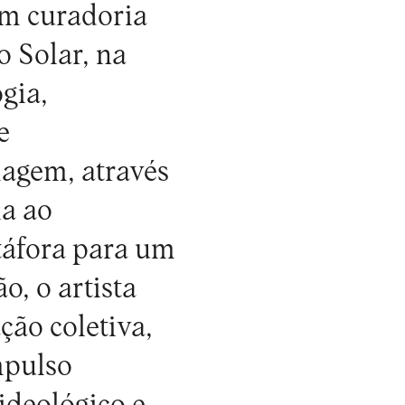
om curadoria
 Solar, na
ogia,
e
magem, através
la ao
táfora para um
o, o artista
ção coletiva,
mpulso