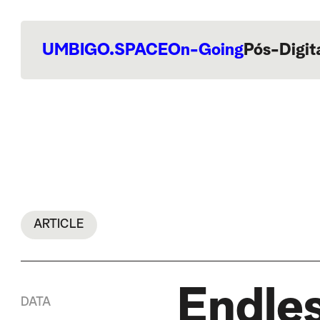
UMBIGO.SPACE
On-Going
Pós-Digit
ARTICLE
Endle
DATA