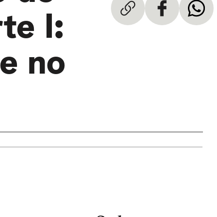
te I:
se no