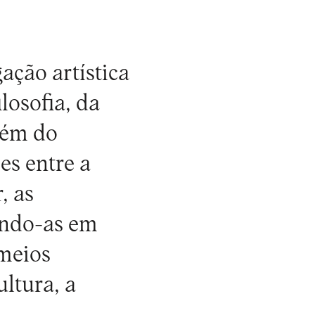
ação artística
losofia, da
bém do
es entre a
, as
ando-as em
 meios
ltura, a