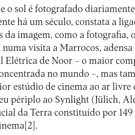
 o sol é fotografado diariament
nte há um século, constata a liga
as da imagem, como a fotografia, 
 numa visita a Marrocos, adensa 
l Elétrica de Noor – o maior com
 concentrada no mundo –, mas ta
ior estúdio de cinema ao ar livre 
seu périplo ao Synlight (Jülich, A
ficial da Terra constituído por 14
cinema
[2]
.