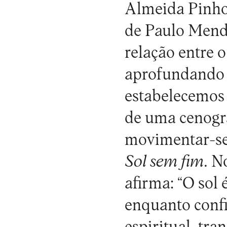
Almeida Pinho,
de Paulo Mende
relação entre o
aprofundando 
estabelecemos 
de uma cenogra
movimentar-se
Sol sem fim
. N
afirma: “O sol
enquanto confi