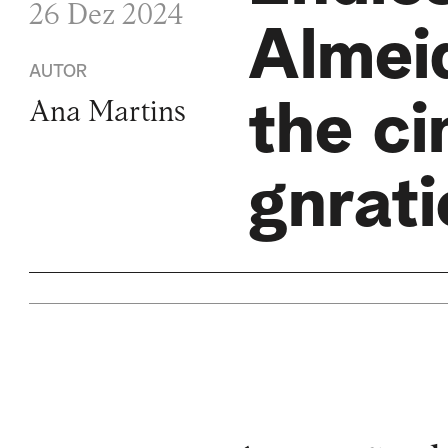
26 Dez 2024
Almeid
AUTOR
the ci
Ana Martins
gnrati