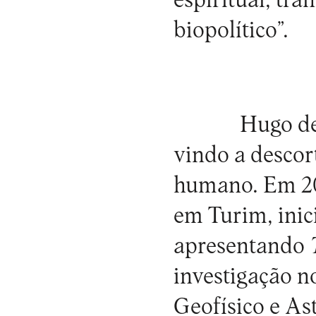
espiritual, tr
biopolítico”.
Hugo de
vindo a descort
humano. Em 20
em Turim, inici
apresentando
investigação n
Geofísico e A