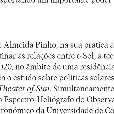
ansportando um importante poder 
 Almeida Pinho, na sua prática ar
inar as relações entre o Sol, a te
20, no âmbito de uma residência
a o estudo sobre políticas solares
Theater of Sun
. Simultaneamente
o Espectro-Heliógrafo do Observ
stronómico da Universidade de C