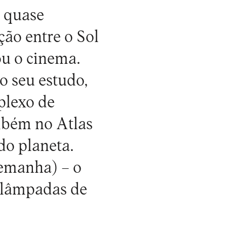
e quase
ção entre o Sol
ou o cinema.
o seu estudo,
plexo de
mbém no Atlas
do planeta.
lemanha) – o
9 lâmpadas de