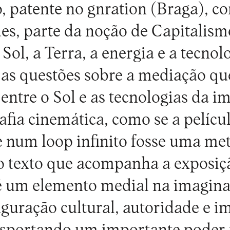
 patente no gnration (Braga), c
s, parte da noção de Capitalismo
 Sol, a Terra, a energia e a tecnol
as questões sobre a mediação qu
entre o Sol e as tecnologias da i
fia cinemática, como se a pelícu
 num loop infinito fosse uma me
o texto que acompanha a exposiçã
 é um elemento medial na imagina
guração cultural, autoridade e i