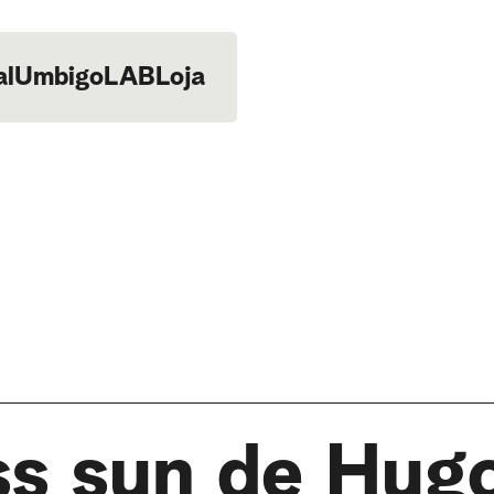
al
UmbigoLAB
Loja
ss sun de Hug