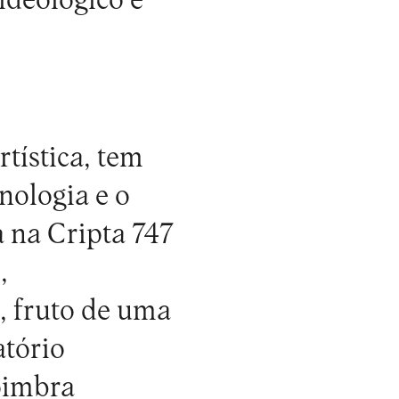
ideológico e
tística, tem
cnologia e o
 na Cripta 747
,
, fruto de uma
atório
oimbra