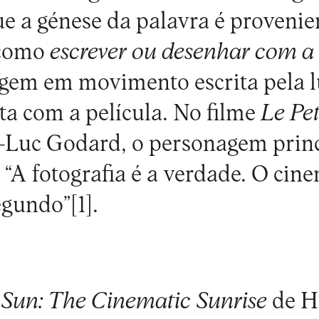
 a génese da palavra é provenien
 como
escrever ou desenhar com a 
agem em movimento escrita pela l
a com a película. No filme
Le Pet
n-Luc Godard, o personagem prin
 “A fotografia é a verdade. O cin
egundo”
[1]
.
Sun: The Cinematic Sunrise
de H