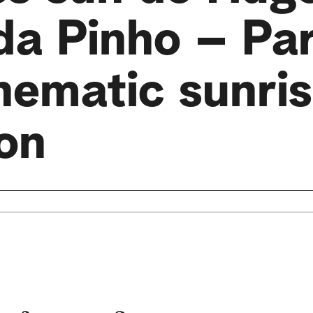
a Pinho – Par
nematic sunri
on