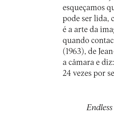
esqueçamos que
pode ser lida,
é a arte da im
quando contact
(1963), de Jea
a câmara e diz:
24 vezes por s
Endless