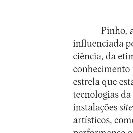
Pinho, a
influenciada pe
ciência, da et
conhecimento p
estrela que est
tecnologias d
instalações
sit
artísticos, co