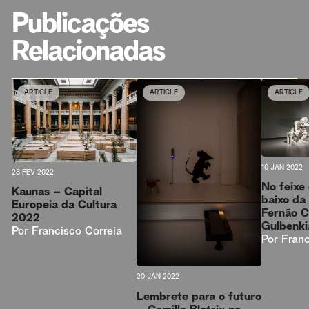
Publicações
Relacionadas
ARTICLE
ARTICLE
ARTICLE
10 JAN 2022
28 FEV 2022
No feixe 
Kaunas – Capital
baixo da
Europeia da Cultura
Fernão C
2022
Gulbenki
Por
Francisco Correia
Por
Franc
20 JAN 2022
Lembrete para o futuro