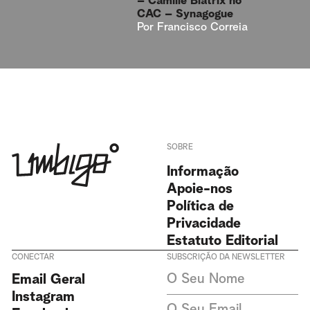
– Camille Blatrix no
CAC – Synagogue
Por
Francisco Correia
SOBRE
Informação
Apoie-nos
Política de
Privacidade
Estatuto Editorial
CONECTAR
SUBSCRIÇÃO DA NEWSLETTER
Aceito receber newsletters da
Email Geral
Revista Umbigo e aceito a
política de privacidade. Não
Instagram
recolhemos ou armazenamos