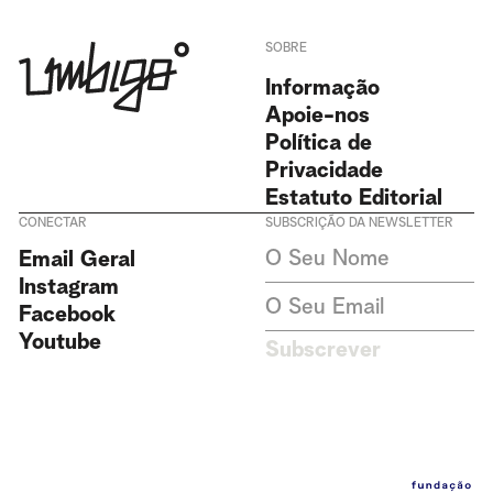
SOBRE
Informação
Apoie-nos
Política de
Privacidade
Estatuto Editorial
CONECTAR
SUBSCRIÇÃO DA NEWSLETTER
Aceito receber newsletters da
Email Geral
Revista Umbigo e aceito a
política de privacidade. Não
Instagram
recolhemos ou armazenamos
Facebook
dados pessoais sem o seu
consentimento.
Política de
Youtube
Subscrever
Privacidade
Este site é protegido pelo
reCAPTCHA e pela
Política de
Privacidade
e
Termos de Serviço
da Google aplicam-se
.