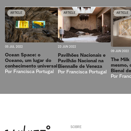
ARTICLE
ARTICLE
ARTICLE
05 JUL 2022
23 JUN 2022
09 JUN 2022
Ocean Space: o
Pavilhões Nacionais e
The Milk
Oceano, um lugar do
Pavilhão Nacional na
mesmo, d
conhecimento universal
Biennalle de Veneza
Bienal d
Por
Francisca Portugal
Por
Francisca Portugal
Por
Franc
SOBRE