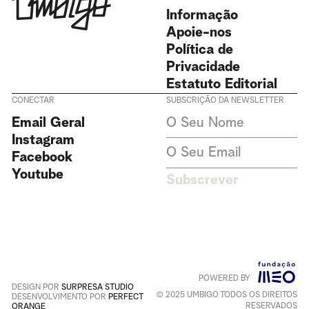
Informação
Apoie-nos
Política de
Privacidade
Estatuto Editorial
CONECTAR
SUBSCRIÇÃO DA NEWSLETTER
Aceito receber newsletters da
Email Geral
Revista Umbigo e aceito a
política de privacidade. Não
Instagram
recolhemos ou armazenamos
Facebook
dados pessoais sem o seu
consentimento.
Política de
Youtube
Subscrever
Privacidade
Este site é protegido pelo
reCAPTCHA e pela
Política de
Privacidade
e
Termos de Serviço
da Google aplicam-se
.
POWERED BY
+
Português
English
DESIGN POR
SURPRESA STUDIO
© 2025 UMBIGO TODOS OS DIREITOS
DESENVOLVIMENTO POR
PERFECT
RESERVADOS
ORANGE