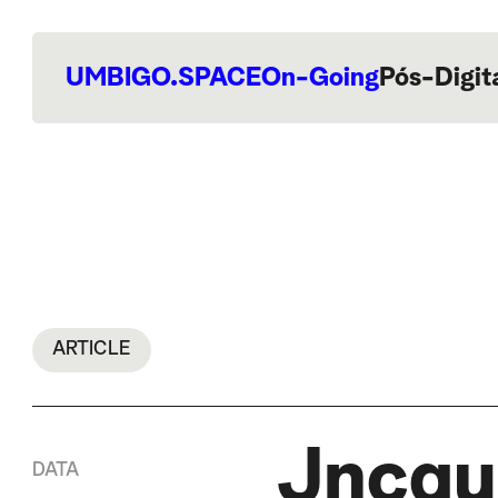
UMBIGO.SPACE
On-Going
Pós-Digit
ARTICLE
Jncqu
DATA