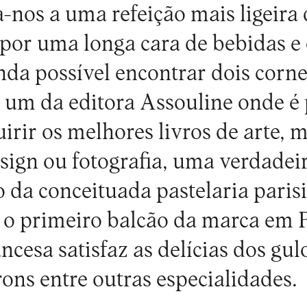
-nos a uma refeição mais ligeira
r uma longa cara de bebidas e c
inda possível encontrar dois corn
: um da editora Assouline onde é 
irir os melhores livros de arte, 
esign ou fotografia, uma verdadei
ro da conceituada pastelaria paris
é o primeiro balcão da marca em 
ancesa satisfaz as delícias dos gu
ns entre outras especialidades.