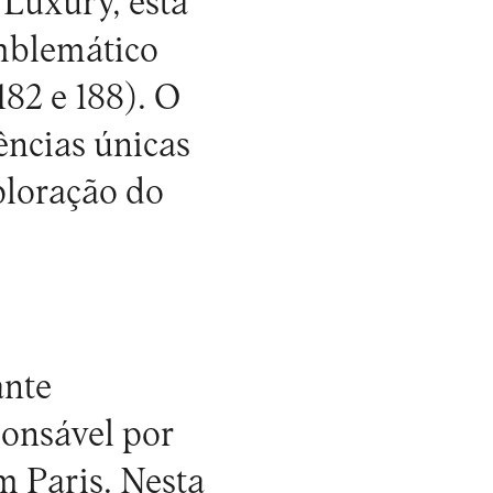
Luxury, está
emblemático
182 e 188). O
ências únicas
ploração do
ante
ponsável por
m Paris. Nesta