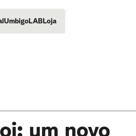
al
UmbigoLAB
Loja
oi: um novo