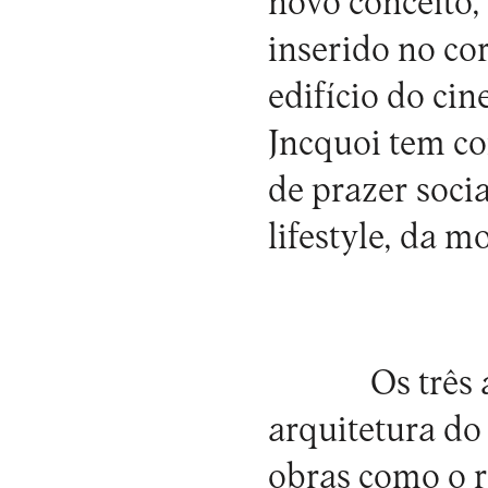
novo conceito
inserido no co
edifício do cin
Jncquoi tem co
de prazer soci
lifestyle, da 
Os três
arquitetura do
obras como o r