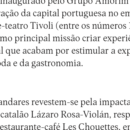
, inaugurado pelo Grupo Amorim 
ração da capital portuguesa no 
e-teatro Tivoli (entre os números 
mo principal missão criar experi
al que acabam por estimular a ex
moda e da gastronomia.
 andares revestem-se pela impact
 catalão Lázaro Rosa-Violán, res
estaurante-café Les Chouettes, e