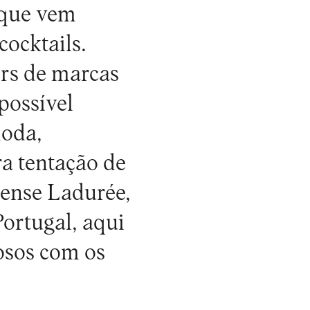
 que vem
ocktails.
ers de marcas
possível
moda,
ra tentação de
iense Ladurée,
Portugal, aqui
losos com os