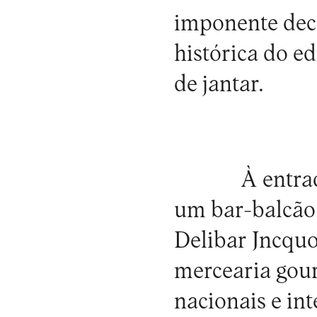
imponente dec
histórica do ed
de jantar.
À entra
um bar-balcão 
Delibar Jncquo
mercearia gou
nacionais e in