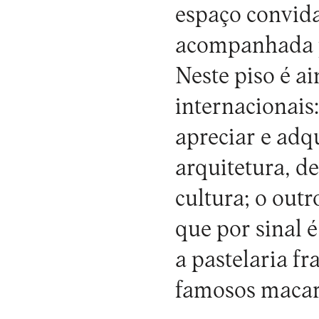
espaço convida
acompanhada po
Neste piso é a
internacionais
apreciar e adqu
arquitetura, d
cultura; o out
que por sinal 
a pastelaria fr
famosos macaro