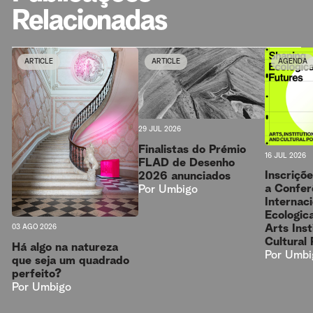
Relacionadas
ARTICLE
ARTICLE
AGENDA
29 JUL 2026
Finalistas do Prémio
16 JUL 2026
FLAD de Desenho
Inscriçõ
2026 anunciados
a Confer
Por
Umbigo
Internac
Ecologica
Arts Inst
03 AGO 2026
Cultural 
Há algo na natureza
Por
Umbi
que seja um quadrado
perfeito?
Por
Umbigo