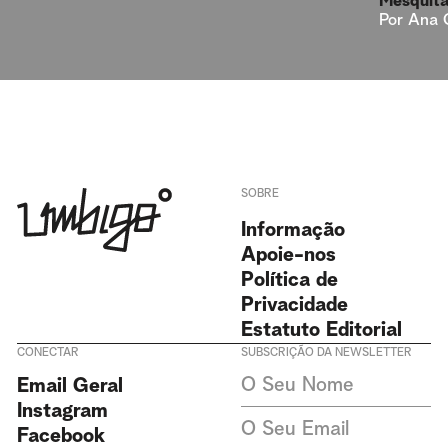
Mesquit
Por
Ana 
SOBRE
Informação
Apoie-nos
Política de
Privacidade
Estatuto Editorial
CONECTAR
SUBSCRIÇÃO DA NEWSLETTER
Aceito receber newsletters da
Email Geral
Revista Umbigo e aceito a
política de privacidade. Não
Instagram
recolhemos ou armazenamos
Facebook
dados pessoais sem o seu