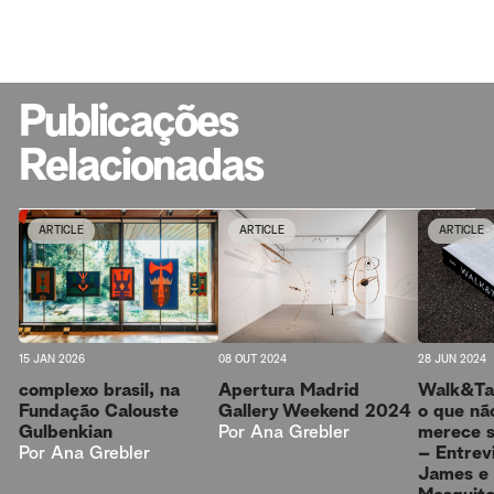
Publicações
Relacionadas
ARTICLE
ARTICLE
ARTICLE
15 JAN 2026
28 JUN 2024
08 OUT 2024
complexo brasil, na
Walk&Ta
Apertura Madrid
Fundação Calouste
o que nã
Gallery Weekend 2024
Gulbenkian
merece s
Por
Ana Grebler
Por
Ana Grebler
– Entrev
James e 