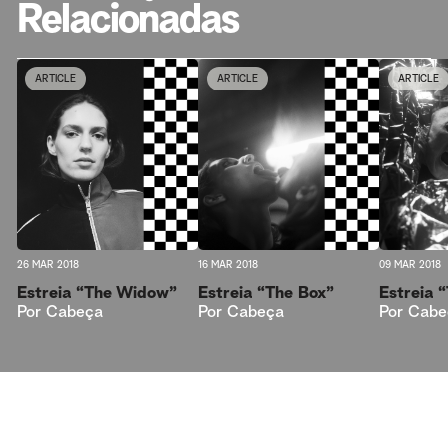
Relacionadas
ARTICLE
ARTICLE
ARTICLE
26 MAR 2018
16 MAR 2018
09 MAR 2018
Estreia “The Widow”
Estreia “The Box”
Estreia 
Por
Cabeça
Por
Cabeça
Por
Cabe