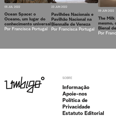
05 JUL 2022
23 JUN 2022
09 JUN 2022
Ocean Space: o
Pavilhões Nacionais e
The Milk
Oceano, um lugar do
Pavilhão Nacional na
mesmo, d
conhecimento universal
Biennalle de Veneza
Bienal d
Por
Francisca Portugal
Por
Francisca Portugal
Por
Franc
SOBRE
Informação
Apoie-nos
Política de
Privacidade
Estatuto Editorial