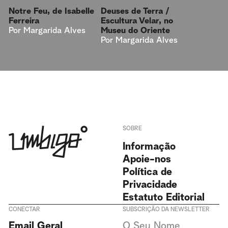
Notre Feu, de Isabelle
Deuses de Terra /
Ferreira
Escultura Velar, no
Por
Margarida Alves
Museu do Oriente
Por
Margarida Alves
SOBRE
Informação
Apoie-nos
Política de
Privacidade
Estatuto Editorial
CONECTAR
SUBSCRIÇÃO DA NEWSLETTER
Aceito receber newsletters da
Email Geral
Revista Umbigo e aceito a