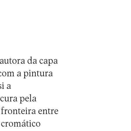
 autora da capa
com a pintura
i a
ocura pela
 fronteira entre
o cromático