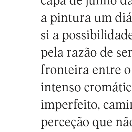
capa de junho d
a pintura um diá
si a possibilida
pela razão de se
fronteira entre 
intenso cromáti
imperfeito, cami
perceção que não 