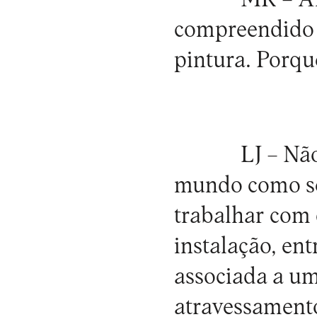
compreendido 
pintura. Porqu
LJ –
Não
mundo como se 
trabalhar com 
instalação, ent
associada a um
atravessamento