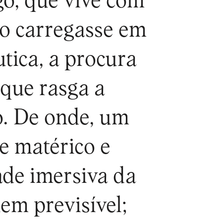
go, que vive com
ão carregasse em
tica, a procura
 que rasga a
ão. De onde, um
e matérico e
ade imersiva da
nem previsível;