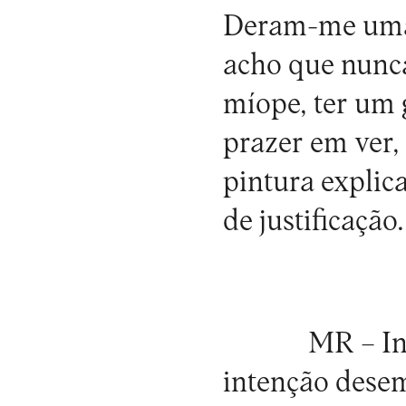
Deram-me uma 
acho que nunca
míope, ter um 
prazer em ver, 
pintura explic
de justificação.
MR –
In
intenção dese