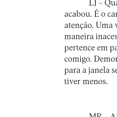
LJ –
Qua
acabou. É o ca
atenção. Uma v
maneira inaces
pertence em pa
comigo. Demoro
para a janela s
tiver menos.
MR –
Ai