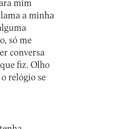
para mim
eclama a minha
 alguma
o, só me
er conversa
que fiz. Olho
 o relógio se
 tenha