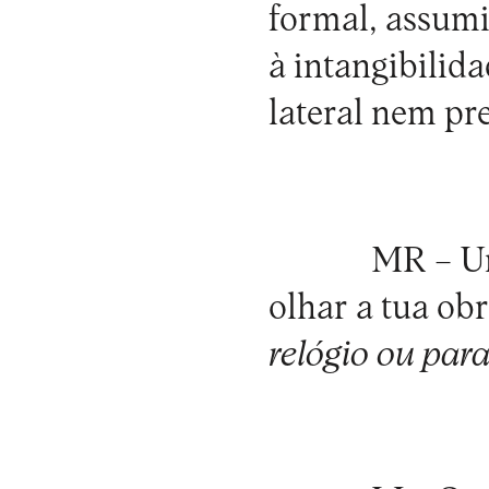
formal, assum
à intangibilid
lateral nem pre
MR –
Um
olhar a tua ob
relógio ou para