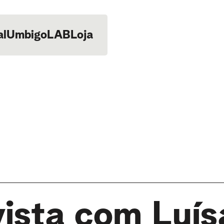
al
UmbigoLAB
Loja
vista com Luís