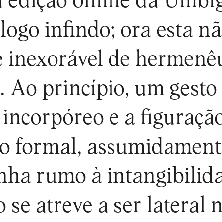
a edição online da Umbi
logo infindo; ora esta n
de inexorável de hermenêu
r. Ao princípio, um gesto
o incorpóreo e a figuraç
co formal, assumidament
nha rumo à intangibilid
se atreve a ser lateral 