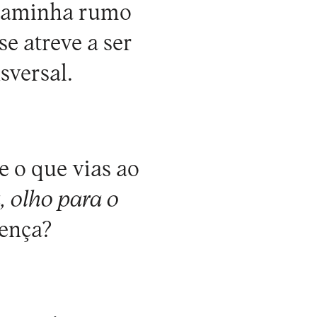
 caminha rumo
e atreve a ser
nsversal.
 o que vias ao
, olho para o
rença?