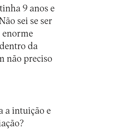
inha 9 anos e
ão sei se ser
m enorme
 dentro da
m não preciso
 a intuição e
iação?