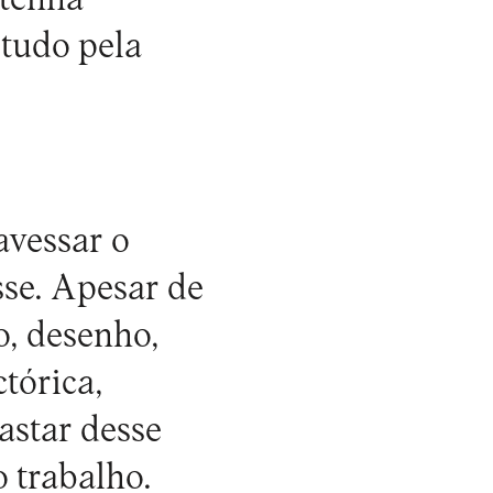
etudo pela
avessar o
se. Apesar de
o, desenho,
ctórica,
astar desse
 trabalho.