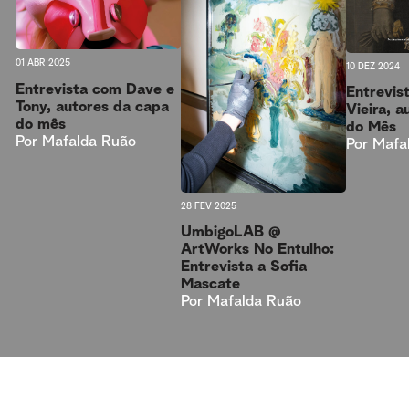
01 ABR 2025
10 DEZ 2024
Entrevista com Dave e
Entrevist
Tony, autores da capa
Vieira, 
do mês
do Mês
Por
Mafalda Ruão
Por
Mafa
28 FEV 2025
UmbigoLAB @
ArtWorks No Entulho:
Entrevista a Sofia
Mascate
Por
Mafalda Ruão