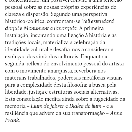
e concentração, um possível convite a uma reflexão
pessoal sobre as nossas próprias experiências de
clareza e dispersão. Segundo uma perspetiva
histórico-política, confrontam-se
Vell estendard
d
’aquí
e
Monument a l
’anarquia.
A primeira
instalação, inspirando uma ligação à história e às
tradições locais, materializa a celebração da
identidade cultural e desafia-nos a considerar a
evolução dos símbolos culturais. Enquanto a
segunda, reflexo do envolvimento pessoal do artista
com o movimento anarquista, reverbera nos
materiais trabalhados, poderosas metáforas visuais
para a complexidade desta filosofia: a busca pela
liberdade, justiça e estruturas sociais alternativas.
Esta constelação medita ainda sobre a fugacidade da
memória –
Llum de febrer
e
Di
à
leg de llum
–
e a
resiliência que advém da sua transformação –
Anne
Frank.