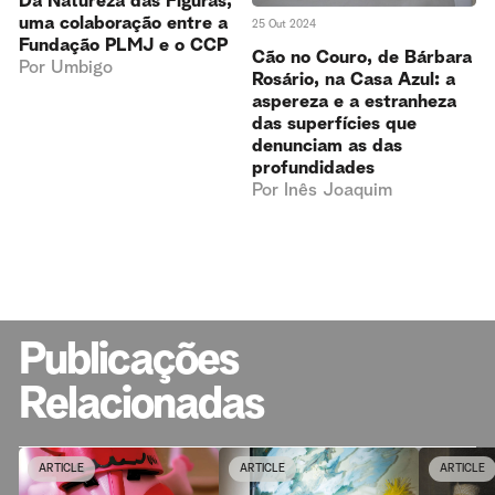
Da Natureza das Figuras,
uma colaboração entre a
25 Out 2024
Fundação PLMJ e o CCP
Cão no Couro, de Bárbara
Por
Umbigo
Rosário, na Casa Azul: a
aspereza e a estranheza
das superfícies que
denunciam as das
profundidades
Por
Inês Joaquim
Publicações
Relacionadas
ARTICLE
ARTICLE
ARTICLE