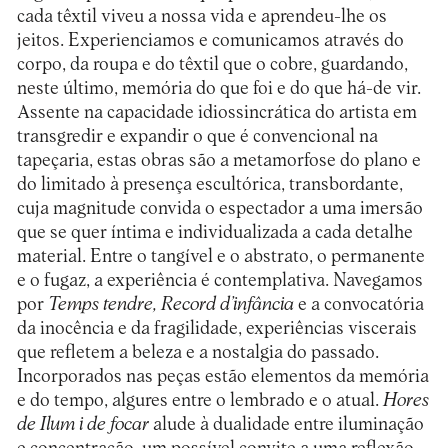
cada têxtil viveu a nossa vida e aprendeu-lhe os
jeitos. Experienciamos e comunicamos através do
corpo, da roupa e do têxtil que o cobre, guardando,
neste último, memória do que foi e do que há-de vir.
Assente na capacidade idiossincrática do artista em
transgredir e expandir o que é convencional na
tapeçaria, estas obras são a metamorfose do plano e
do limitado à presença escultórica, transbordante,
cuja magnitude convida o espectador a uma imersão
que se quer íntima e individualizada a cada detalhe
material. Entre o tangível e o abstrato, o permanente
e o fugaz, a experiência é contemplativa. Navegamos
por
Temps tendre
,
Record d’infância
e a convocatória
da inocência e da fragilidade, experiências viscerais
que refletem a beleza e a nostalgia do passado.
Incorporados nas peças estão elementos da memória
e do tempo, algures entre o lembrado e o atual.
Hores
de Ilum i de focar
alude à dualidade entre iluminação