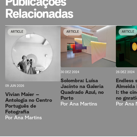
Publicações
Relacionadas
ARTICLE
ARTICLE
ARTICLE
30 DEZ 2024
26 DEZ 2024
Solombra: Luísa
Endless 
Jacinto na Galeria
Almeida 
09 JUN 2026
Quadrado Azul, no
I: the ci
Vivian Maier –
Porto
no gnrat
Antologia no Centro
Por
Ana Martins
Por
Ana 
Português de
Fotografia
Por
Ana Martins