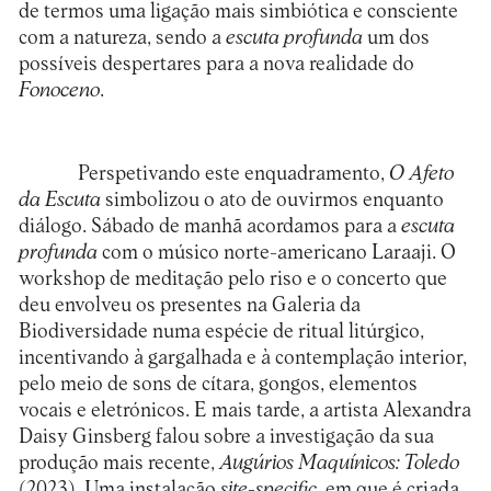
de termos uma ligação mais simbiótica e consciente
com a natureza, sendo a
escuta profunda
um dos
possíveis despertares para a nova realidade do
Fonoceno
.
Perspetivando este enquadramento,
O Afeto
da Escuta
simbolizou o ato de ouvirmos enquanto
diálogo. Sábado de manhã acordamos para a
escuta
profunda
com o músico norte-americano Laraaji. O
workshop de meditação pelo riso e o concerto que
deu envolveu os presentes na Galeria da
Biodiversidade numa espécie de ritual litúrgico,
incentivando à gargalhada e à contemplação interior,
pelo meio de sons de cítara, gongos, elementos
vocais e eletrónicos. E mais tarde, a artista Alexandra
Daisy Ginsberg falou sobre a investigação da sua
produção mais recente,
Augúrios Maquínicos: Toledo
(2023). Uma instalação
site-specific
, em que é criada