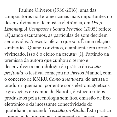
Pauline Oliveros (1936-2016), uma das
compositoras norte-americanas mais importantes no
desenvolvimento da música eletrónica, em
Deep
Listening: A Composer’s Sound Practice
(2005) reflete:
«Quando escutamos, as partículas de som decidem
ser ouvidas. A escuta afeta o que soa. É uma relação
simbiótica. Quando ouvimos, o ambiente em torno é
vivificado. Isso é o efeito da escuta» [1]. Partindo da
premissa da autora que cunhou o termo e
desenvolveu a metodologia da prática da
escuta
profunda
, o festival começou no Passos Manuel, com
o concerto de KMRU.
Como a natureza
, do artista e
produtor queniano, por entre sons eletromagnéticos
e gravações de campo de Nairobi, destacou ruídos
produzidos pela tecnologia sem fios, emissão de lixo
eletrónico e da incessante conectividade do
quotidiano, iniciando à
escuta profunda
. Esta prática
compreende ouvirmos atentamente os nossos sons