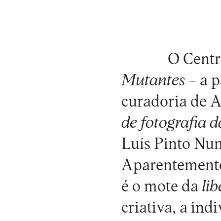
O
Centr
Mutantes
– a p
curadoria de 
de fotografia d
Luís Pinto Nu
Aparentemente 
é o mote da
li
criativa, a in