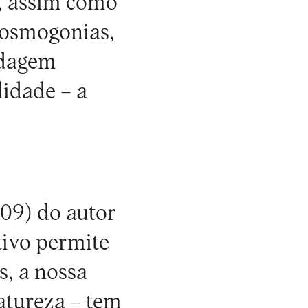
s, assim como
 cosmogonias,
rdagem
idade – a
09) do autor
tivo permite
s, a nossa
atureza – tem