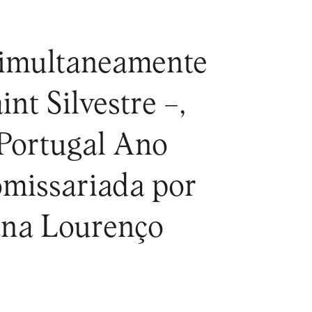
simultaneamente
nt Silvestre –,
 Portugal Ano
comissariada por
sana Lourenço