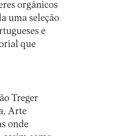
eres orgânicos
da uma seleção
ortugueses e
torial que
ão Treger
a, Arte
as onde