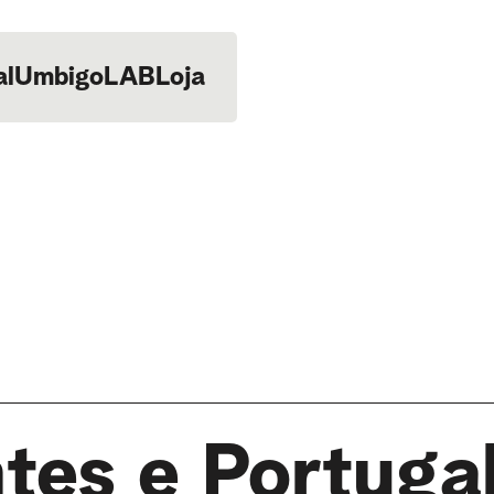
al
UmbigoLAB
Loja
tes e Portuga