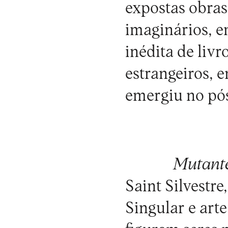
expostas obras
imaginários, 
inédita de liv
estrangeiros, e
emergiu no pós
Mutant
Saint Silvestre
Singular e ar