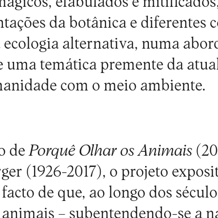
mágicos, efabulados e mitificado
ntações da botânica e diferentes
ecologia alternativa, numa abo
 uma temática premente da atual
manidade com o meio ambiente.
o de
Porqu
ê Olhar os Animais
(20
rger (1926-2017), o projeto exposi
facto de que, ao longo dos século
 animais – subentendendo-se a n