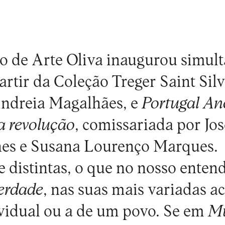
o de Arte Oliva
inaugurou simul
artir da
Coleção Treger Saint Silv
Andreia Magalhães, e
Portugal Ano
a revoluçã
o
, comissariada por Jos
nes e Susana Lourenço Marques.
distintas, o que no nosso enten
berdade
, nas suas mais variadas a
dividual ou a de um povo. Se em
Mu