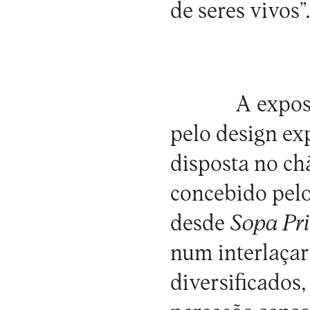
de seres vivos”
A expos
pelo design exp
disposta no ch
concebido pel
desde
Sopa Pr
num interlaçar
diversificados