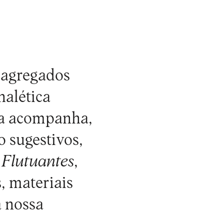
s agregados
nalética
e a acompanha,
o sugestivos,
 Flutuantes
,
, materiais
a nossa