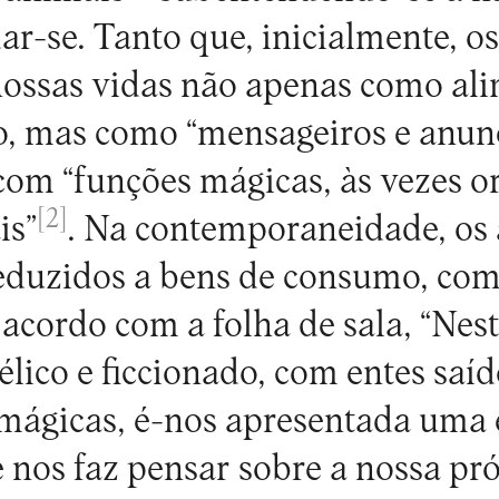
ar-se. Tanto que, inicialmente, o
nossas vidas não apenas como ali
o, mas como “mensageiros e anun
 com “funções mágicas, às vezes or
[2]
is”
. Na contemporaneidade, os 
reduzidos a bens de consumo, co
 acordo com a folha de sala, “Ne
élico e ficcionado, com entes saíd
 mágicas, é-nos apresentada uma 
e nos faz pensar sobre a nossa pr