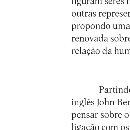
figuram seres 
outras represe
propondo uma 
renovada sobre
relação da hu
Partind
inglês John Be
pensar sobre o 
ligação com os