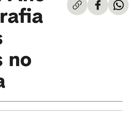
rafia
s
s no
a