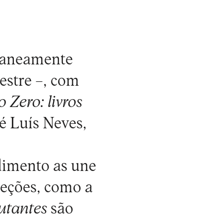
taneamente
estre
–, com
 Zero: livros
é Luís Neves,
dimento as une
ceções, como a
tantes
são