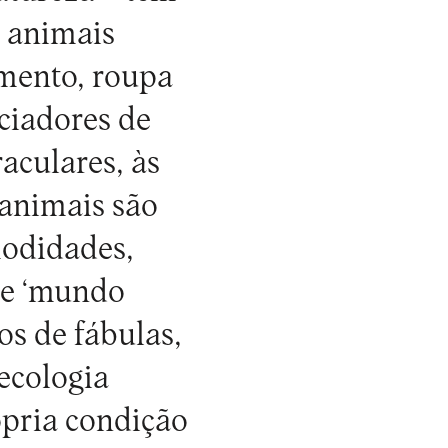
s animais
mento, roupa
ciadores de
aculares, às
animais são
modidades,
ste ‘mundo
os de fábulas,
ecologia
ópria condição