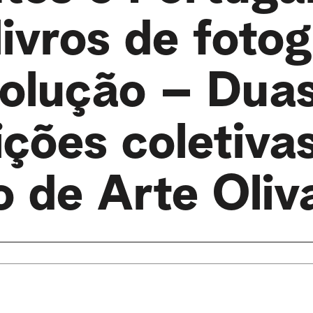
livros de fotog
volução – Dua
ções coletiva
o de Arte Oliv