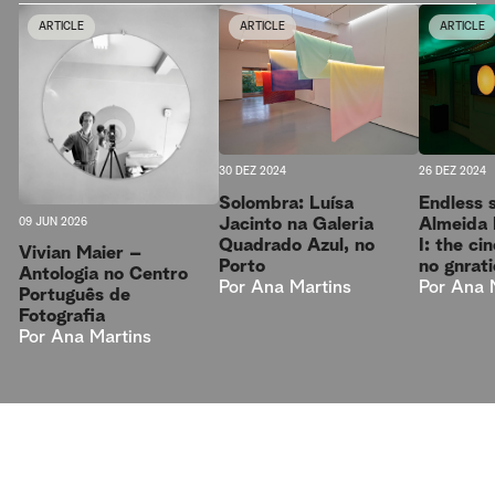
ARTICLE
ARTICLE
ARTICLE
30 DEZ 2024
26 DEZ 2024
Solombra: Luísa
Endless 
Jacinto na Galeria
Almeida 
09 JUN 2026
Quadrado Azul, no
I: the ci
Vivian Maier –
Porto
no gnrat
Antologia no Centro
Por
Ana Martins
Por
Ana 
Português de
Fotografia
Por
Ana Martins