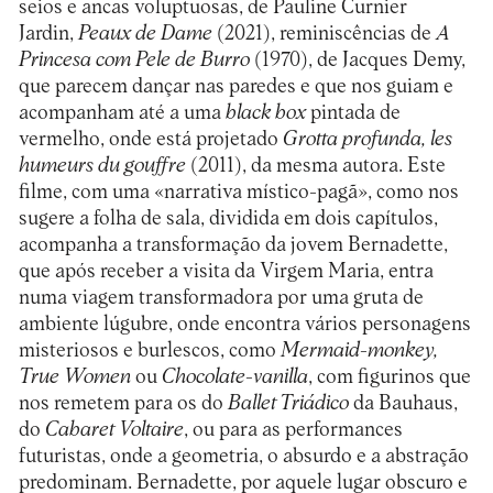
seios e ancas voluptuosas, de Pauline Curnier
Jardin,
Peaux de Dame
(2021), reminiscências de
A
Princesa com Pele de Burro
(1970), de Jacques Demy,
que parecem dançar nas paredes e que nos guiam e
acompanham até a uma
black box
pintada de
vermelho, onde está projetado
Grotta profunda, les
humeurs du gouffre
(2011), da mesma autora. Este
filme, com uma «narrativa místico-pagã», como nos
sugere a folha de sala, dividida em dois capítulos,
acompanha a transformação da jovem Bernadette,
que após receber a visita da Virgem Maria, entra
numa viagem transformadora por uma gruta de
ambiente lúgubre, onde encontra vários personagens
misteriosos e burlescos, como
Mermaid-monkey,
True Women
ou
Chocolate-vanilla
, com figurinos que
nos remetem para os do
Ballet Triádico
da Bauhaus,
do
Cabaret Voltaire
, ou para as performances
futuristas, onde a geometria, o absurdo e a abstração
predominam. Bernadette, por aquele lugar obscuro e