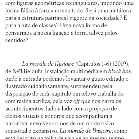
com figuras geométricas rectangulares, impondo uma
forma fálica à forma no seu todo. Será uma metáfora
para a estrutura patriarcal vigente na sociedade? E
para a luta de classes? Uma nova forma de
pensarmos a nossa ligação à terra, talvez pelos
sentidos?
La morale de l’histoire
(Capítulos 1-6) (2019),
de Neïl Beloufa, instalação multimédia em
black box
,
onde à entrada podemos levantar o guião editado e
ilustrado cuidadosamente, surpreendeu pela
disposição de cada capítulo em relevo trabalhado
com resina acrílica, pela voz
off
que nos narra os
acontecimentos, lado a lado com a projeção de
efeitos visuais e sonoros que acompanham a
narrativa, envolvendo-nos de um modo físico,
sensorial e expansivo.
La morale de l’histoire
, como
está descrito na folha de sala «é ao mesmo tempo