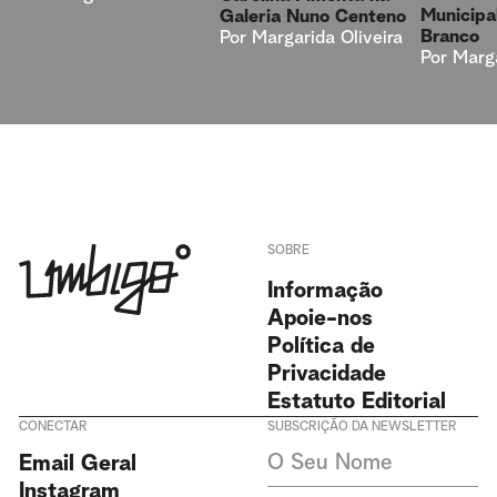
Municipa
Galeria Nuno Centeno
Branco
Por
Margarida Oliveira
Por
Marga
SOBRE
Informação
Apoie-nos
Política de
Privacidade
Estatuto Editorial
CONECTAR
SUBSCRIÇÃO DA NEWSLETTER
Aceito receber newsletters da
Email Geral
Revista Umbigo e aceito a
política de privacidade. Não
Instagram