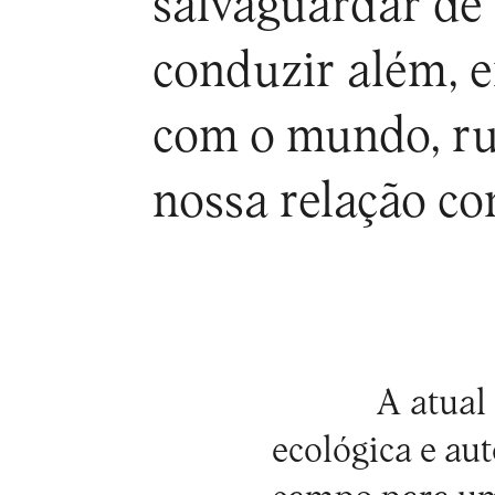
salvaguardar de 
conduzir além, 
com o mundo, rum
nossa relação co
A atual
ecológica e au