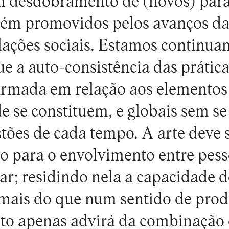
 desdobramento de (novos) par
bém promovidos pelos avanços da 
elações sociais. Estamos contin
e a auto-consistência das práticas
firmada em relação aos elementos 
e se constituem, e globais sem se
tões de cada tempo. A arte deve s
 para o envolvimento entre pess
ar; residindo nela a capacidade d
 mais do que num sentido de prod
sto apenas advirá da combinação