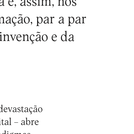
 e, assim, nos
ação, par a par
invenção e da
 devastação
tal – abre