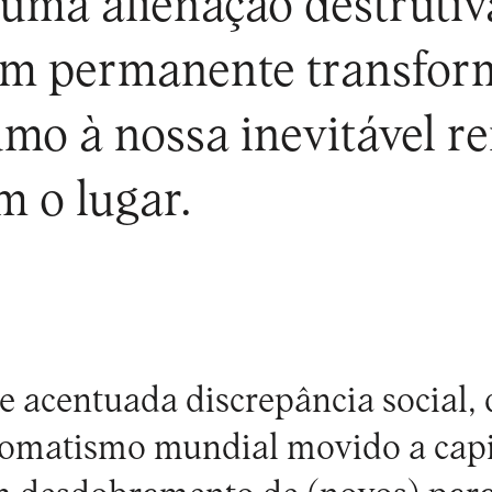
uma alienação destrutiva
em permanente transform
o à nossa inevitável re
m o lugar.
 e acentuada discrepância social,
tomatismo mundial movido a capi