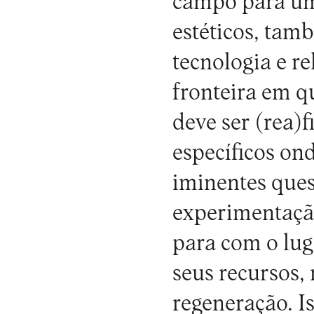
campo para um
estéticos, tam
tecnologia e r
fronteira em qu
deve ser (rea)
específicos ond
iminentes ques
experimentação
para com o lug
seus recursos,
regeneração. I