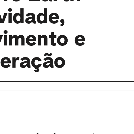
vidade,
vimento e
eração