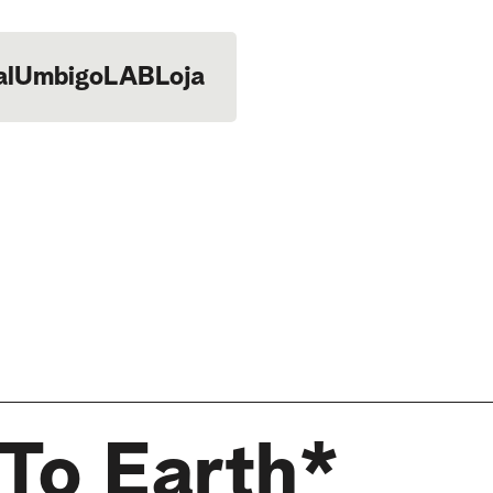
al
UmbigoLAB
Loja
To Earth*