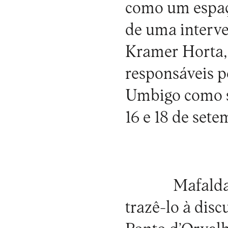
como um espaço
de uma interven
Kramer Horta, 
responsáveis p
Umbigo como ser
16 e 18 de sete
Mafald
trazê-lo à dis