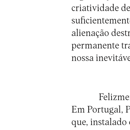
criatividade de
suficientement
alienação dest
permanente tr
nossa inevitáv
Felizme
Em Portugal,
P
que, instalad