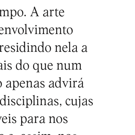
empo. A arte
 envolvimento
residindo nela a
mais do que num
o apenas advirá
isciplinas, cujas
veis para nos