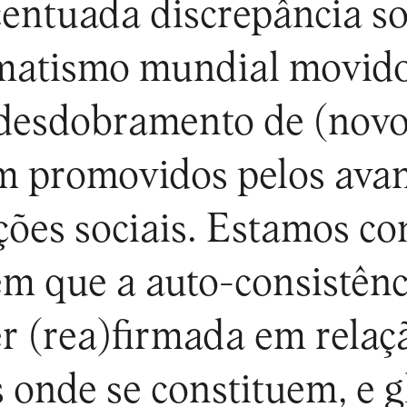
centuada discrepância so
matismo mundial movido 
desdobramento de (novo
m promovidos pelos avan
ações sociais. Estamos c
m que a auto-consistênc
ser (rea)firmada em rela
s onde se constituem, e 