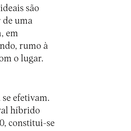
 ideais são
r de uma
m, em
undo, rumo à
com o lugar.
 se efetivam.
al híbrido
 constitui-se