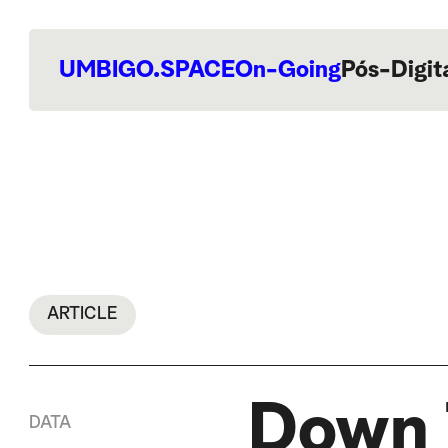
UMBIGO.SPACE
On-Going
Pós-Digit
ARTICLE
Down 
DATA