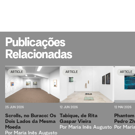
Publicações
Relacionadas
ARTICLE
ARTICLE
ARTICLE
25 JUN 2026
12 JUN 2026
12 MAI 2026
Scrolls, no Buraco: Os
Tabique, de Rita
Phantom 
Dois Lados da Mesma
Gaspar Vieira
Pedro Z
Moeda
Por
Maria Inês Augusto
Por
Mari
Por
Maria Inês Augusto