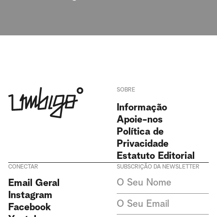
SOBRE
Informação
Apoie-nos
Política de
Privacidade
Estatuto Editorial
CONECTAR
SUBSCRIÇÃO DA NEWSLETTER
Aceito receber newsletters da
Email Geral
Revista Umbigo e aceito a
política de privacidade. Não
Instagram
recolhemos ou armazenamos
Facebook
dados pessoais sem o seu
consentimento.
Política de