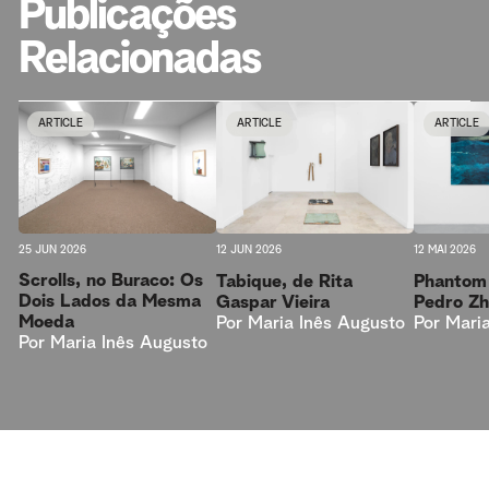
Publicações
Relacionadas
ARTICLE
ARTICLE
ARTICLE
25 JUN 2026
12 JUN 2026
12 MAI 2026
Scrolls, no Buraco: Os
Tabique, de Rita
Phantom 
Dois Lados da Mesma
Gaspar Vieira
Pedro Z
Moeda
Por
Maria Inês Augusto
Por
Mari
Por
Maria Inês Augusto