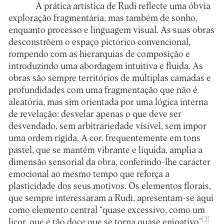
A prática artística de Rudi reflecte uma óbvia
exploração fragmentária, mas também de sonho,
enquanto processo e linguagem visual. As suas obras
desconstrõem o espaço pictórico convencional,
rompendo com as hierarquias de composição e
introduzindo uma abordagem intuitiva e fluida. As
obras são sempre territórios de múltiplas camadas e
profundidades com uma fragmentação que não é
aleatória, mas sim orientada por uma lógica interna
de revelação: desvelar apenas o que deve ser
desvendado, sem arbitrariedade visível, sem impor
uma ordem rígida. A cor, frequentemente em tons
pastel, que se mantém vibrante e líquida, amplia a
dimensão sensorial da obra, conferindo-lhe carácter
emocional ao mesmo tempo que reforça a
plasticidade dos seus motivos. Os elementos florais,
que sempre interessaram a Rudi, apresentam-se aqui
como elemento central “quase excessivo, como um
[2]
licor, que é tão doce que se torna quase enjoativo”
.