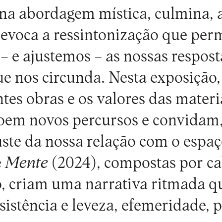
e na abordagem mística, culmina,
 evoca a ressintonização que per
 e ajustemos – as nossas respos
ue nos circunda. Nesta exposição,
ntes obras e os valores das mater
roem novos percursos e convidam
uste da nossa relação com o espa
e
Mente
(2024), compostas por ca
co, criam uma narrativa ritmada q
sistência e leveza, efemeridade, 