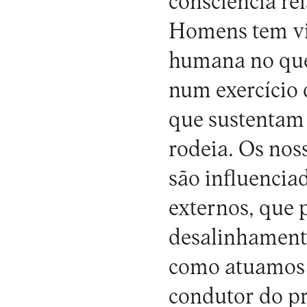
consciência re
Homens tem vin
humana no que 
num exercício 
que sustentam 
rodeia. Os nos
são influencia
externos, que 
desalinhament
como atuamos n
condutor do p