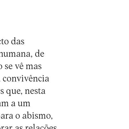
to das
a humana, de
o se vê mas
a convivência
s que, nesta
lam a um
para o abismo,
rar as relações