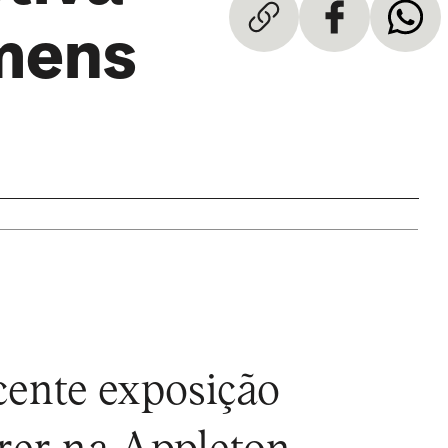
mens
cente exposição