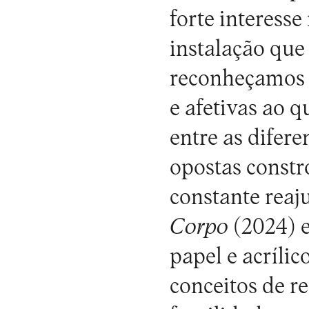
forte interess
instalação que
reconheçamos –
e afetivas ao q
entre as difere
opostas const
constante reaj
Corpo
(2024) 
papel e acríli
conceitos de re