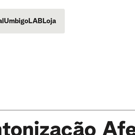
al
UmbigoLAB
Loja
ntonização Afe