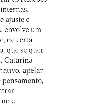
 internas.
 ajuste e
s, envolve um
, de certa
o, que se quer
. Catarina
iativo, apelar
de pensamento,
ntrar
rno e