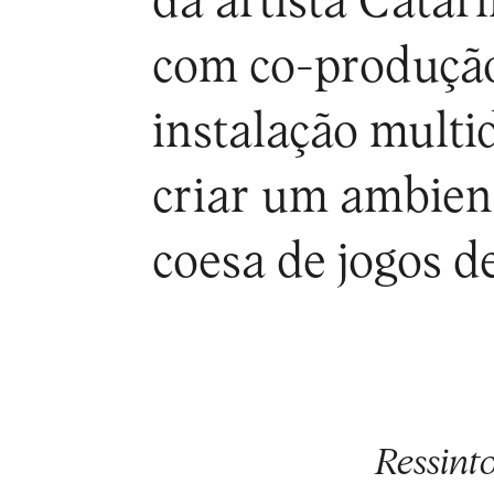
da artista Catar
com co-produção
instalação multi
criar um ambient
coesa de jogos d
Ressint