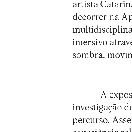
artista Catari
decorrer na
Ap
multidisciplin
imersivo atrav
sombra, movim
A expos
investigação d
percurso. Asse