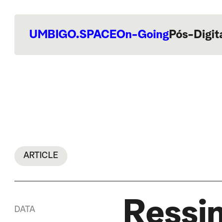
UMBIGO.SPACE
On-Going
Pós-Digit
ARTICLE
Ressi
DATA