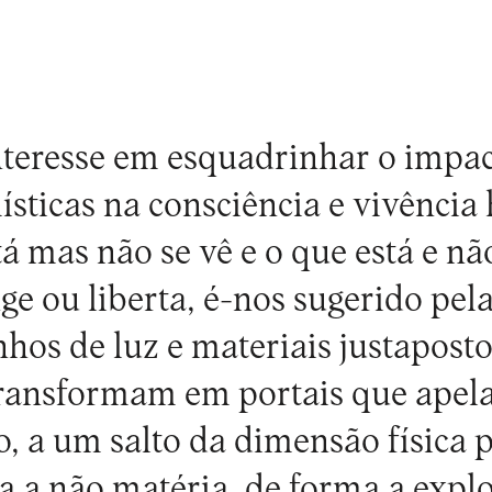
nteresse em esquadrinhar o impac
ísticas na consciência e vivênci
tá mas não se vê e o que está e nã
ge ou liberta, é-nos sugerido pel
nhos de luz e materiais justaposto
 transformam em portais que ape
, a um salto da dimensão física 
a a não matéria, de forma a explo