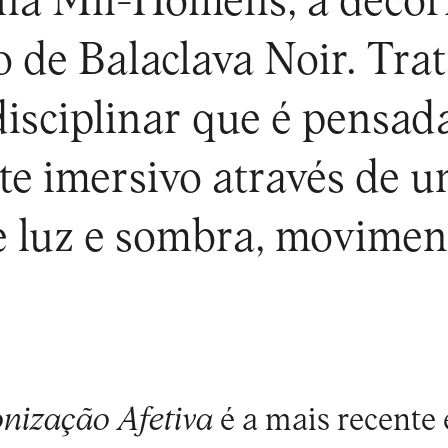
ina Mil-Homens, a decor
 de Balaclava Noir. Tra
disciplinar que é pensad
e imersivo através de u
e luz e sombra, moviment
onização Afetiva
é a mais recente