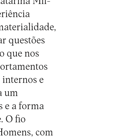
atarina Mil-
riência
materialidade,
ar questões
ao que nos
portamentos
 internos e
 a um
 e a forma
 O fio
l-Homens, com