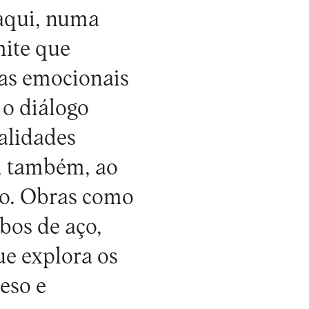
 aqui, numa
mite que
tas emocionais
 o diálogo
ialidades
, também, ao
ço. Obras como
bos de aço,
ue explora os
peso e