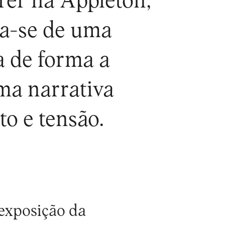
rer na Appleton,
ta-se de uma
a de forma a
ma narrativa
o e tensão.
 exposição da