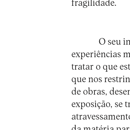
fragilidade.
O seu i
experiências m
tratar o que es
que nos restrin
de obras, dese
exposição, se
atravessamento
da matéria par