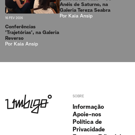
Anéis de Saturno, na
Galeria Tereza Seabra
Por
Kaia Ansip
16 FEV 2026
Conferências
'Trajetórias', na Galeria
Reverso
Por
Kaia Ansip
SOBRE
Informação
Apoie-nos
Política de
Privacidade