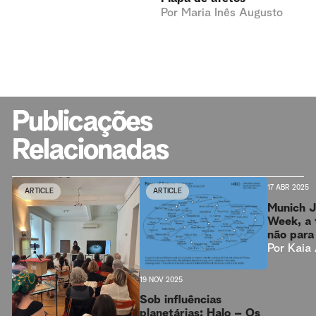
Por
Maria Inês Augusto
Publicações
Relacionadas
17 ABR 2025
ARTICLE
ARTICLE
ARTICLE
Munich J
Week, a 
não para
Por
Kaia
19 NOV 2025
Sob influências
planetárias: Halo – Os