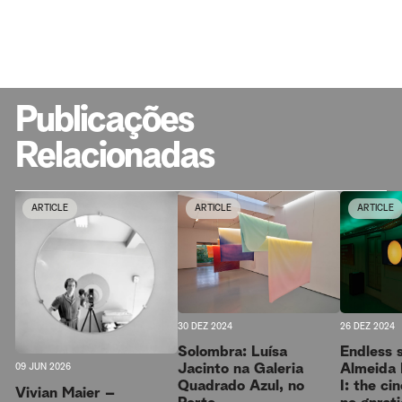
Publicações
Relacionadas
ARTICLE
ARTICLE
ARTICLE
30 DEZ 2024
26 DEZ 2024
Solombra: Luísa
Endless 
Jacinto na Galeria
Almeida 
09 JUN 2026
Quadrado Azul, no
I: the ci
Vivian Maier –