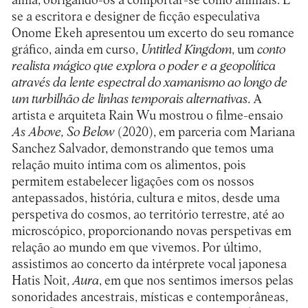
alma, obrigando-os a comportar-se como animais. E
se a escritora e designer de ficção especulativa
Onome Ekeh apresentou um excerto do seu romance
gráfico, ainda em curso,
Untitled Kingdom
, um
conto
realista mágico que explora o poder e a geopolítica
através da lente espectral do xamanismo ao longo de
um turbilhão de linhas temporais alternativas
. A
artista e arquiteta Rain Wu mostrou o filme-ensaio
As Above, So Below
(2020), em parceria com Mariana
Sanchez Salvador, demonstrando que temos uma
relação muito íntima com os alimentos, pois
permitem estabelecer ligações com os nossos
antepassados, história, cultura e mitos, desde uma
perspetiva do cosmos, ao território terrestre, até ao
microscópico, proporcionando novas perspetivas em
relação ao mundo em que vivemos. Por último,
assistimos ao concerto da intérprete vocal japonesa
Hatis Noit,
Aura
, em que nos sentimos imersos pelas
sonoridades ancestrais, místicas e contemporâneas,