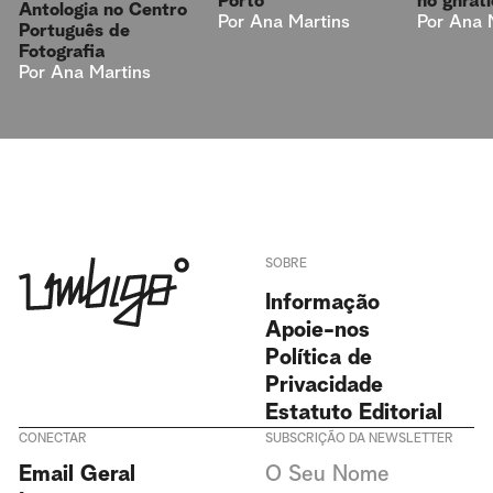
Porto
no gnrat
Antologia no Centro
Por
Ana Martins
Por
Ana 
Português de
Fotografia
Por
Ana Martins
SOBRE
Informação
Apoie-nos
Política de
Privacidade
Estatuto Editorial
CONECTAR
SUBSCRIÇÃO DA NEWSLETTER
Aceito receber newsletters da
Email Geral
Revista Umbigo e aceito a