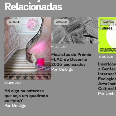
Relacionadas
ARTICLE
ARTICLE
AGENDA
29 JUL 2026
Finalistas do Prémio
16 JUL 2026
FLAD de Desenho
Inscriçõ
2026 anunciados
a Confer
Por
Umbigo
Internac
Ecologica
Arts Inst
03 AGO 2026
Cultural 
Há algo na natureza
Por
Umbi
que seja um quadrado
perfeito?
Por
Umbigo