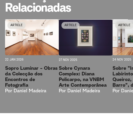
Relacionadas
ARTICLE
ARTICLE
ARTICLE
22 JAN 2026
24 NOV 2025
27 NOV 2025
Sopro Luminar - Obras
Sobre "I
Sobre Cynara
da Colecção dos
Labirint
Complex: Diana
Encontros de
Queiroz,
Policarpo, na VNBM
Fotografia
Barro", d
Arte Contemporânea
Por
Daniel Madeira
Por
Danie
Por
Daniel Madeira