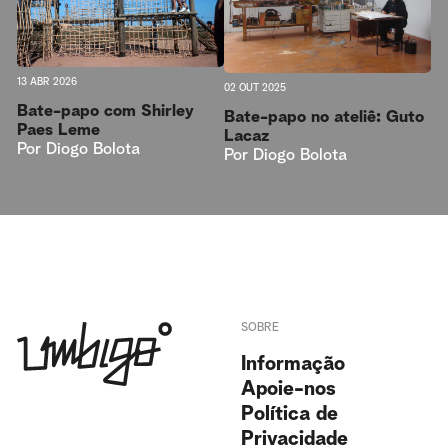
13 ABR 2026
02 OUT 2025
Bate-papo com Shirley
Bate-papo no ateliê: Guto
Paes Leme
Lacaz
Por
Diogo Bolota
Por
Diogo Bolota
SOBRE
Informação
Apoie-nos
Política de
Privacidade