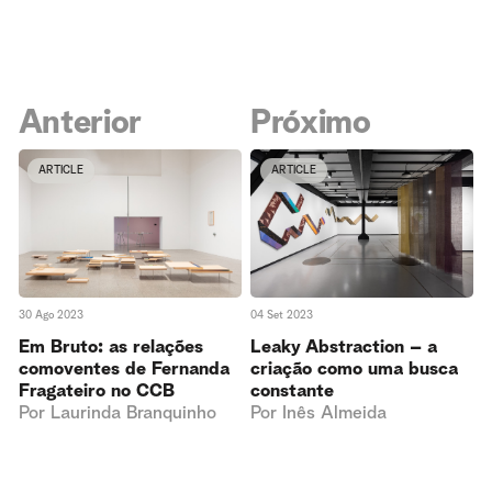
Anterior
Próximo
ARTICLE
ARTICLE
30 Ago 2023
04 Set 2023
Em Bruto: as relações
Leaky Abstraction – a
comoventes de Fernanda
criação como uma busca
Fragateiro no CCB
constante
Por
Laurinda Branquinho
Por
Inês Almeida