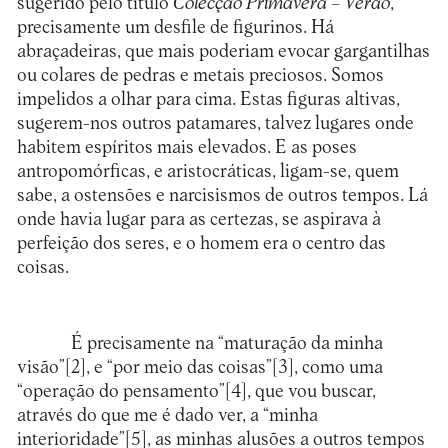
sugerido pelo título
Colecção Primavera – Verão
,
precisamente um desfile de figurinos. Há
abraçadeiras, que mais poderiam evocar gargantilhas
ou colares de pedras e metais preciosos. Somos
impelidos a olhar para cima. Estas figuras altivas,
sugerem-nos outros patamares, talvez lugares onde
habitem espíritos mais elevados. E as poses
antropomórficas, e aristocráticas, ligam-se, quem
sabe, a ostensões e narcisismos de outros tempos. Lá
onde havia lugar para as certezas, se aspirava à
perfeição dos seres, e o homem era o centro das
coisas.
É precisamente na “maturação da minha
visão”
[2]
, e “por meio das coisas”
[3]
, como uma
“operação do pensamento”
[4]
, que vou buscar,
através do que me é dado ver, a “minha
interioridade”
[5]
, as minhas alusões a outros tempos