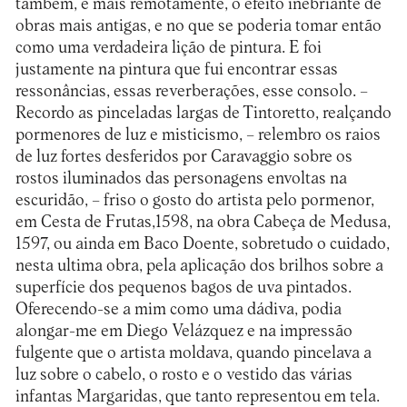
também, e mais remotamente, o efeito inebriante de
obras mais antigas, e no que se poderia tomar então
como uma verdadeira lição de pintura. E foi
justamente na pintura que fui encontrar essas
ressonâncias, essas reverberações, esse consolo. –
Recordo as pinceladas largas de Tintoretto, realçando
pormenores de luz e misticismo, – relembro os raios
de luz fortes desferidos por Caravaggio sobre os
rostos iluminados das personagens envoltas na
escuridão, – friso o gosto do artista pelo pormenor,
em Cesta de Frutas,1598, na obra Cabeça de Medusa,
1597, ou ainda em Baco Doente, sobretudo o cuidado,
nesta ultima obra, pela aplicação dos brilhos sobre a
superfície dos pequenos bagos de uva pintados.
Oferecendo-se a mim como uma dádiva, podia
alongar-me em Diego Velázquez e na impressão
fulgente que o artista moldava, quando pincelava a
luz sobre o cabelo, o rosto e o vestido das várias
infantas Margaridas, que tanto representou em tela.