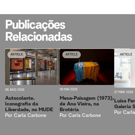
Publicações
Relacionadas
ARTICLE
ARTICLE
ARTICLE
09 MAI 2026
06 AGO 2026
27 MAR 2026
Mesa-Paisagem (1973),
Autocolante.
Luísa Fer
de Ana Vieira, na
Iconografia da
Galeria 
Brotéria
Liberdade, no MUDE
Por
Carl
Por
Carla Carbone
Por
Carla Carbone