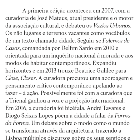
A primeira edição aconteceu em 2007, com a
curadoria de José Mateus, atual presidente e o motor
da associação cultural, e debateu os
Vazios Urbanos
.
Os não lugares e terrenos vacantes como vocábulos
de um texto chamado cidade. Seguiu-se
Falemos de
Casas
, comandada por Delfim Sardo em 2010 e
orientada para um inquérito nacional à morada e aos
modos de habitar contemporâneos. Expandiu
horizontes e em 2013 trouxe Beatrice Galilee para
Close, Closer
. A curadora procurou uma abordagem e
pensamento crítico contemporâneo apelando ao
fazer – à ação. Possivelmente foi com a curadora que
a Trienal ganhou a voz e a projeção internacional.
Em 2016, a curadoria foi bicéfala. André Tavares e
Diogo Seixas Lopes põem a cidade a falar da
Forma
da Forma.
Um debate sobre o modo como o mundo
se transforma através da arquitetura, trazendo a
Lisboa múltiplos discursos sobre os seus sentidos e