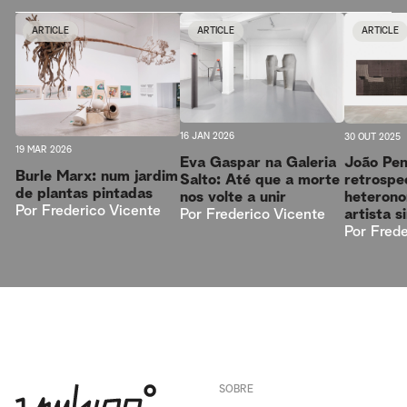
ARTICLE
ARTICLE
ARTICLE
16 JAN 2026
30 OUT 2025
19 MAR 2026
Eva Gaspar na Galeria
João Pe
Burle Marx: num jardim
Salto: Até que a morte
retrospe
de plantas pintadas
nos volte a unir
heteron
Por
Frederico Vicente
Por
Frederico Vicente
artista s
Por
Frede
SOBRE