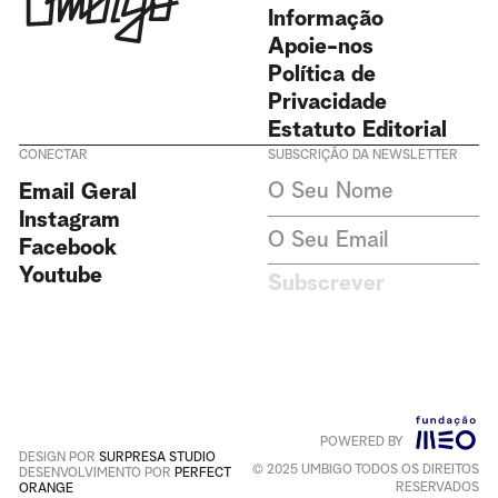
Informação
Apoie-nos
Política de
Privacidade
Estatuto Editorial
CONECTAR
SUBSCRIÇÃO DA NEWSLETTER
Aceito receber newsletters da
Email Geral
Revista Umbigo e aceito a
política de privacidade. Não
Instagram
recolhemos ou armazenamos
Facebook
dados pessoais sem o seu
consentimento.
Política de
Youtube
Subscrever
Privacidade
Este site é protegido pelo
reCAPTCHA e pela
Política de
Privacidade
e
Termos de Serviço
da Google aplicam-se
.
POWERED BY
+
Português
English
DESIGN POR
SURPRESA STUDIO
© 2025 UMBIGO TODOS OS DIREITOS
DESENVOLVIMENTO POR
PERFECT
RESERVADOS
ORANGE