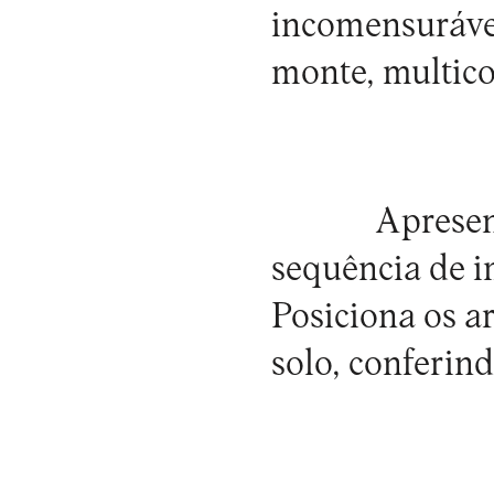
incomensuráve
monte, multicol
Apresen
sequência de i
Posiciona os a
solo, conferin