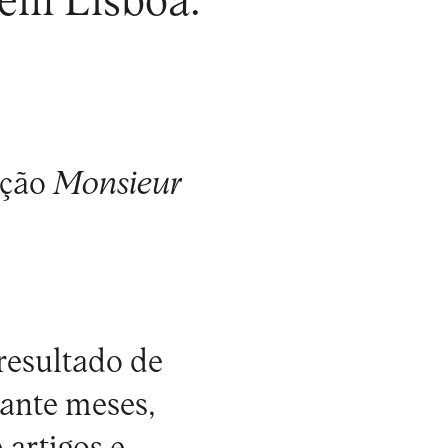
 em Lisboa.
ição
Monsieur
resultado de
rante meses,