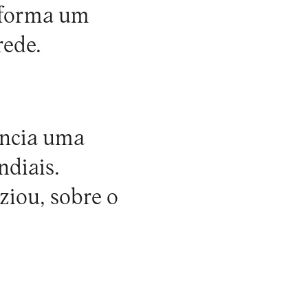
e forma um
rede.
encia uma
ndiais.
ziou, sobre o