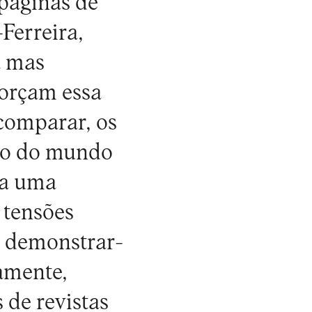
 páginas de
Ferreira,
a mas
forçam essa
comparar, os
ção do mundo
la uma
 tensões
a demonstrar-
amente,
 de revistas