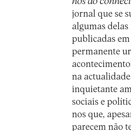
nos ao conhec
jornal que se 
algumas delas
publicadas em 
permanente urg
acontecimentos
na actualidade
inquietante am
sociais e polí
nos que, apesa
parecem não te