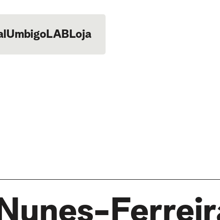
al
UmbigoLAB
Loja
Nunes-Ferreir