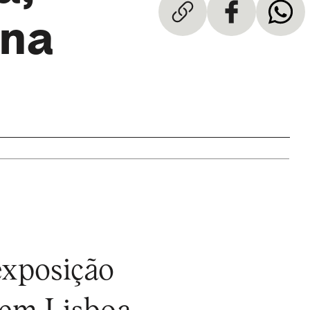
 na
exposição