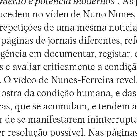
imento e potência modernos”
. As
sucedem no vídeo de Nuno Nunes-
 repetições de uma mesma notíci
páginas de jornais diferentes, re
ência em documentar, registar, 
 e avaliar criticamente a condi
. O vídeo de Nunes-Ferreira reve
ostra da condição humana, e das
ticas, que se acumulam, e tendem 
r de se manifestarem ininterrupt
r resolução possível. Nas páginas