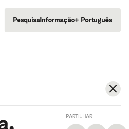
Pesquisa
Informação
+
Português
English
PARTILHAR
a,