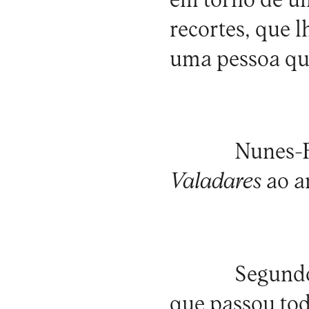
em torno de um
recortes, que 
uma pessoa qu
Nunes-F
Valadares
ao a
Segundo
que passou tod