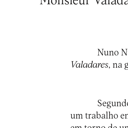
Monsieur Valadar
Nuno Nu
Valadares
, na 
Segundo
um trabalho en