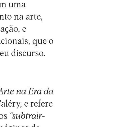
tam uma
to na arte,
ação, e
cionais, que o
seu discurso.
Arte na Era da
aléry, e refere
mos
“subtrair-