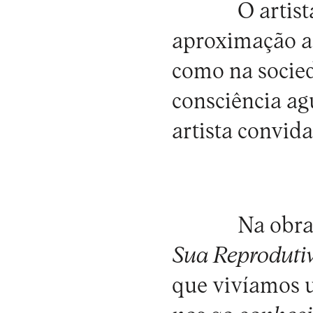
O artis
aproximação ao
como na socied
consciência ag
artista convida
Na obra
Sua Reprodutiv
que vivíamos 