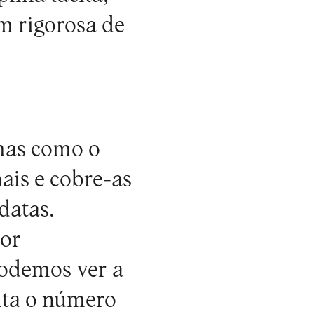
em rigorosa de
mas como o
nais e cobre-as
datas.
ior
podemos ver a
ita o número