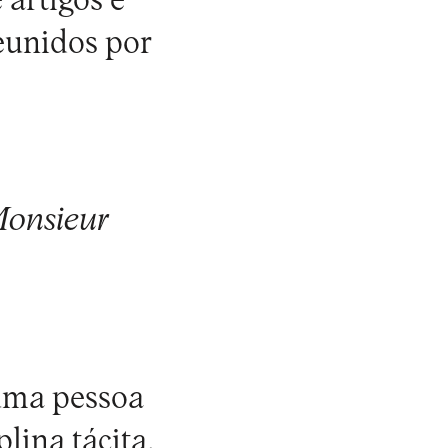
 artigos e
reunidos por
onsieur
 uma pessoa
lina tácita,