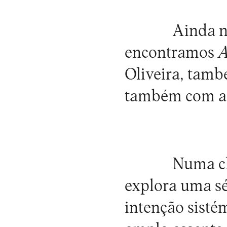
Ainda n
encontramos
A
Oliveira, tam
também com a 
Numa cl
explora uma sé
intenção sisté