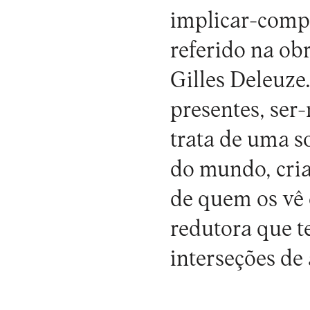
implicar-compl
referido na ob
Gilles Deleuze
presentes, ser
trata de uma s
do mundo, cria
de quem os vê e
redutora que t
interseções de