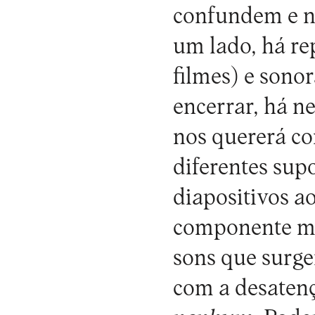
confundem e no
um lado, há re
filmes) e sono
encerrar, há n
nos quererá co
diferentes sup
diapositivos a
componente ma
sons que surg
com a desaten