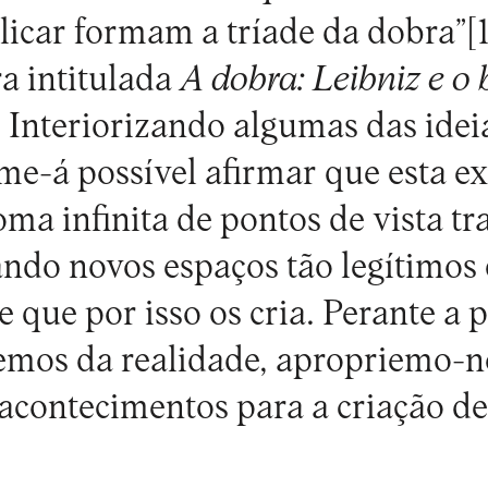
icar formam a tríade da dobra”
[
ra intitulada
A dobra: Leibniz e o
. Interiorizando algumas das idei
-me-á possível afirmar que esta e
oma infinita de pontos de vista t
ndo novos espaços tão legítimos
 que por isso os cria. Perante a 
emos da realidade, apropriemo-n
 acontecimentos para a criação 