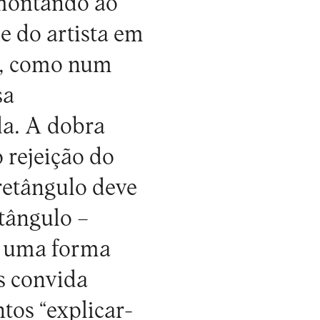
remontando ao
e do artista em
ar, como num
sa
da. A dobra
 rejeição do
retângulo deve
etângulo –
o uma forma
s convida
os “explicar-