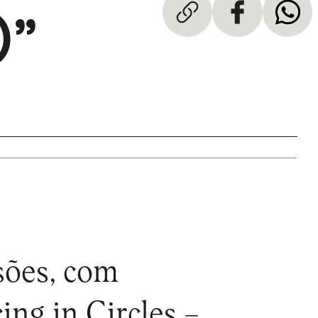
)”
sões, com
ng in Circles –