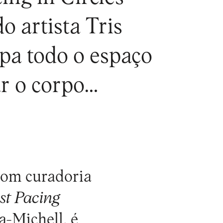
o artista Tris
pa todo o espaço
ar o corpo…
com curadoria
st Pacing
na-Michell, é