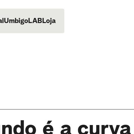
al
UmbigoLAB
Loja
ndo é a curva