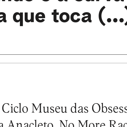
ta que toca (…
o Ciclo Museu das Obses
 Anacleto, No More Raci