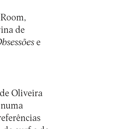
t Room,
rina de
Obsessões
e
de Oliveira
, numa
eferências