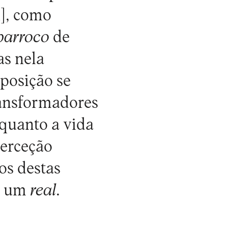
1]
, como
 barroco
de
as nela
xposição se
ransformadores
 quanto a vida
perceção
os destas
de um
real
.