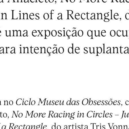
n Lines of a Rectangle, d
é uma exposição que ocu
ara intenção de suplant
a no
Ciclo Museu das Obsessões
, 
to,
No More Racing in Circles – Ju
f a Rectangle
, do artista Tris Von