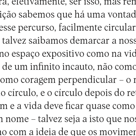
rá, efetivamente, ser isso, mas 
sição sabemos que há uma vontad
esse percurso, facilmente circul
 talvez saibamos demarcar a nos
no espaço expositivo como na vi
de um infinito incauto, não como
como coragem perpendicular – o 
o círculo, e o círculo depois do r
m e a vida deve ficar quase com
 nome – talvez seja a isto que no
 com a ideia de que os moviment