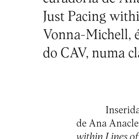
Just Pacing withi
Vonna-Michell, 
do CAV, numa cl
Inserid
de Ana Anacle
within Lines o