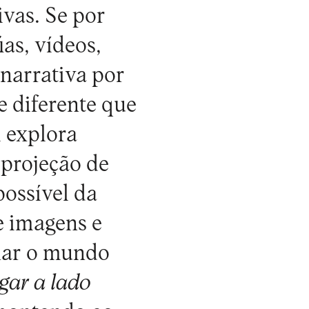
vas. Se por
as, vídeos,
 narrativa por
 diferente que
 explora
 projeção de
possível da
e imagens e
lhar o mundo
gar a lado