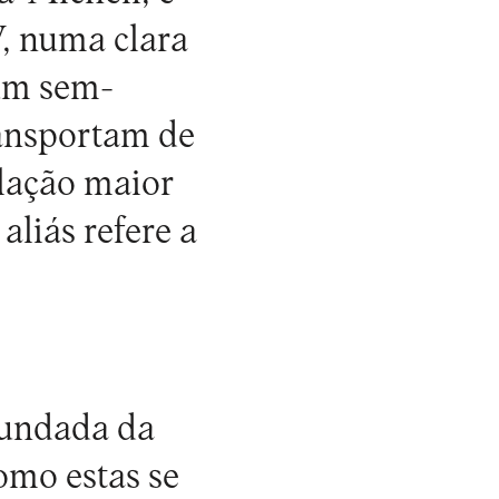
V
, numa clara
 um sem-
ransportam de
lação maior
aliás refere a
fundada da
omo estas se