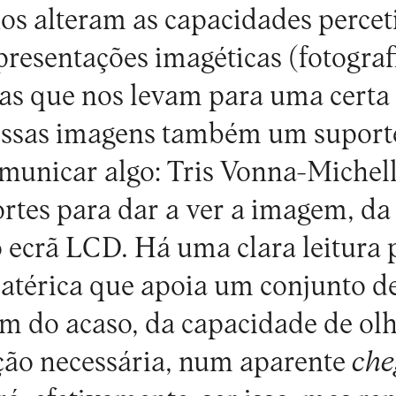
s alteram as capacidades perceti
presentações imagéticas (fotografi
ras que nos levam para uma certa
essas imagens também um suporte
municar algo: Tris Vonna-Michell
ortes para dar a ver a imagem, da
o ecrã LCD. Há uma clara leitura 
térica que apoia um conjunto d
em do acaso, da capacidade de o
ção necessária, num aparente
che