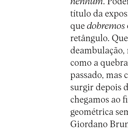
nenhum
. Pode
título da expo
que
dobremos
retângulo. Que
deambulação, 
como a quebra 
passado, mas 
surgir depois d
chegamos ao fi
geométrica sem
Giordano Bruno