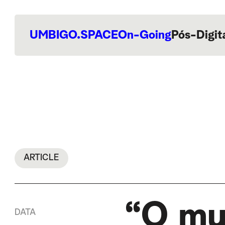
UMBIGO.SPACE
On-Going
Pós-Digit
ARTICLE
“O mu
DATA