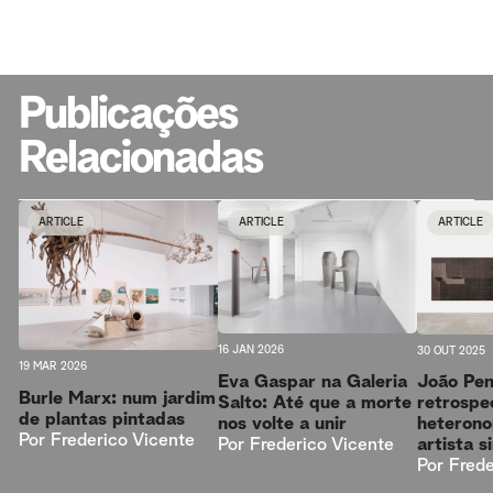
Publicações
Relacionadas
ARTICLE
ARTICLE
ARTICLE
16 JAN 2026
30 OUT 2025
19 MAR 2026
Eva Gaspar na Galeria
João Pe
Burle Marx: num jardim
Salto: Até que a morte
retrospe
de plantas pintadas
nos volte a unir
heteron
Por
Frederico Vicente
Por
Frederico Vicente
artista s
Por
Frede