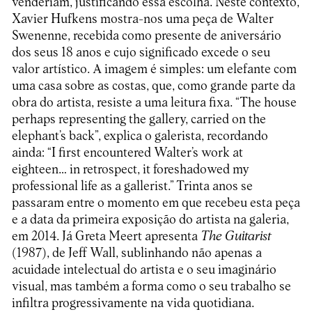
venderiam, justificando essa escolha. Neste contexto,
Xavier Hufkens mostra-nos uma peça de Walter
Swenenne, recebida como presente de aniversário
dos seus 18 anos e cujo significado excede o seu
valor artístico. A imagem é simples: um elefante com
uma casa sobre as costas, que, como grande parte da
obra do artista, resiste a uma leitura fixa. “The house
perhaps representing the gallery, carried on the
elephant’s back”, explica o galerista, recordando
ainda: “I first encountered Walter’s work at
eighteen… in retrospect, it foreshadowed my
professional life as a gallerist.” Trinta anos se
passaram entre o momento em que recebeu esta peça
e a data da primeira exposição do artista na galeria,
em 2014. Já Greta Meert apresenta
The Guitarist
(1987), de Jeff Wall, sublinhando não apenas a
acuidade intelectual do artista e o seu imaginário
visual, mas também a forma como o seu trabalho se
infiltra progressivamente na vida quotidiana.