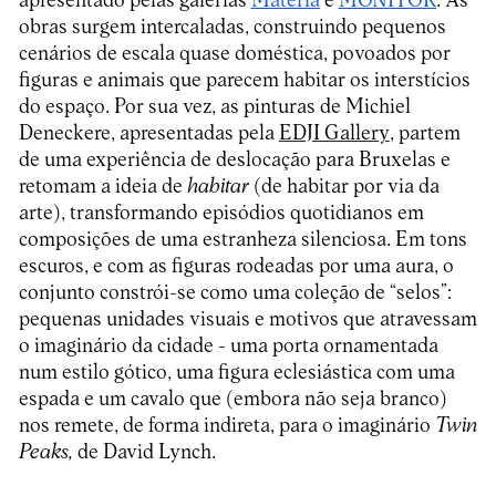
apresentado pelas galerias
Matèria
e
MONITOR
. As
obras surgem intercaladas, construindo pequenos
cenários de escala quase doméstica, povoados por
figuras e animais que parecem habitar os interstícios
do espaço. Por sua vez, as pinturas de Michiel
Deneckere, apresentadas pela
EDJI Gallery
, partem
de uma experiência de deslocação para Bruxelas e
retomam a ideia de
habitar
(de habitar por via da
arte), transformando episódios quotidianos em
composições de uma estranheza silenciosa. Em tons
escuros, e com as figuras rodeadas por uma aura, o
conjunto constrói-se como uma coleção de “selos”:
pequenas unidades visuais e motivos que atravessam
o imaginário da cidade - uma porta ornamentada
num estilo gótico, uma figura eclesiástica com uma
espada e um cavalo que (embora não seja branco)
nos remete, de forma indireta, para o imaginário
Twin
Peaks,
de David Lynch.