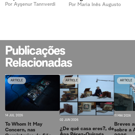
Por
Ayşenur Tanrıverdi
Por
Maria Inês Augusto
Publicações
Relacionadas
ARTICLE
ARTICLE
ARTICLE
14 JUL 2026
11 MAI 2026
02 JUN 2026
To Whom It May
Breves a
¿De qué casa eres?, de
Concern, nas
sobre a 
Ana Pérez-Quiroga