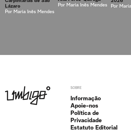
Carpintarias de São
2026
Por
Maria Inês Mendes
Lázaro
Por
Mari
Por
Maria Inês Mendes
SOBRE
Informação
Apoie-nos
Política de
Privacidade
Estatuto Editorial