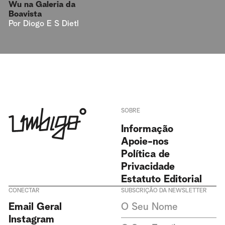
Wu na Galeria da
Boavista
Por
Diogo E S Dietl
SOBRE
Informação
Apoie-nos
Política de
Privacidade
Estatuto Editorial
CONECTAR
SUBSCRIÇÃO DA NEWSLETTER
Aceito receber newsletters da
Email Geral
Revista Umbigo e aceito a
política de privacidade. Não
Instagram
recolhemos ou armazenamos